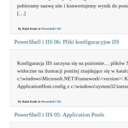
pobieramy nazwę site i konwertujemy wynik do pos
[…]
By Rafał Kraik in
Powershell i IIS
PowerShell i IIS 06: Pliki konfiguracyjne IIS
Konfiguracja IIS zaczyna się na poziomie… plików S
widoczne na ilustracji poniżej znajdujące się w katal
c:\windows\Microsoft.NET\Framework\<version>\ Ko
ApplicationHost.config z c:\windows\system32\inets
By Rafał Kraik in
Powershell i IIS
PowerShell i IIS 05: Application Pools