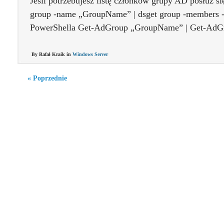
Jeśli potrzebujesz listę członków grupy AD posłuż s
group -name „GroupName” | dsget group -members -
PowerShella Get-AdGroup „GroupName” | Get-AdG
By Rafał Kraik in
Windows Server
« Poprzednie