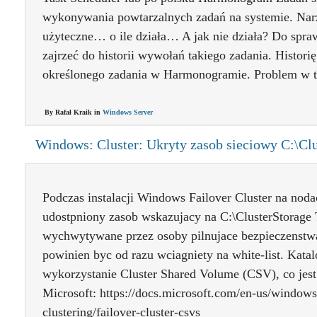
wykonywania powtarzalnych zadań na systemie. Narz
użyteczne… o ile działa… A jak nie działa? Do spr
zajrzeć do historii wywołań takiego zadania. Histor
określonego zadania w Harmonogramie. Problem w t
By Rafał Kraik in
Windows Server
Windows: Cluster: Ukryty zasob sieciowy C:\Clu
Podczas instalacji Windows Failover Cluster na nodac
udostpniony zasob wskazujacy na C:\ClusterStorage 
wychwytywane przez osoby pilnujace bezpieczenstw
powinien byc od razu wciagniety na white-list. Katal
wykorzystanie Cluster Shared Volume (CSV), co jest 
Microsoft: https://docs.microsoft.com/en-us/windows-
clustering/failover-cluster-csvs