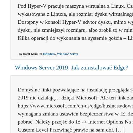
Pod Hyper-V pracuje maszyna wirtualna z Linux. Czę
wykasowana z Linuxa, ale rozmiar dysku wirtualneg
Dostępny w konsoli Hyper-V edytor dysku, mimo w
dysku, nie zmniejszył rozmiaru, albo zrobił to w mi
Kilka operacji do wykonania na systemie gościa – L
By Rafał Kraik in
Helpdesk
,
Windows Server
Windows Server 2019: Jak zainstalować Edge?
Domyślne linki pozwalające na instalację przegląd
2019 nie działają… dzięki Microsoft! Ale ten link za
https://www.microsoft.com/en-us/edge/business/down
wymagana zmiana ustawień bezpieczeństwa w IE, żeby
pobrać. Należy przejść do IE -> Internet Options Na
Custom Level Przewinąć prawie na sam dół. […]