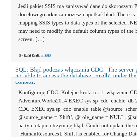
Jeśli pakiet SSIS ma zapisywać dane do skoroszytu E
docelowego arkusza możesz napotkać bład: There is n
mapping SSIS types to data types of the selected .NE
may need to modify the default column types of the 
screen. […]
By Rafał Kraik in
SSIS
SQL: Błąd podczas włączania CDC: 'The server p
not able to access the database „msdb” under the
context.
Konfiguruję CDC. Kolejne kroki to: 1. włączenie 
AdventureWorks2014 EXEC sys.sp_cdc_enable_db 2. 
CDC EXEC sys.sp_cdc_enable_table @source_schem
@source_name = 'Shift’, @role_name = NULL, @sup
na tym etapie otrzymuję błąd: Could not update the me
[HumanResources].[Shift] is enabled for Change Da