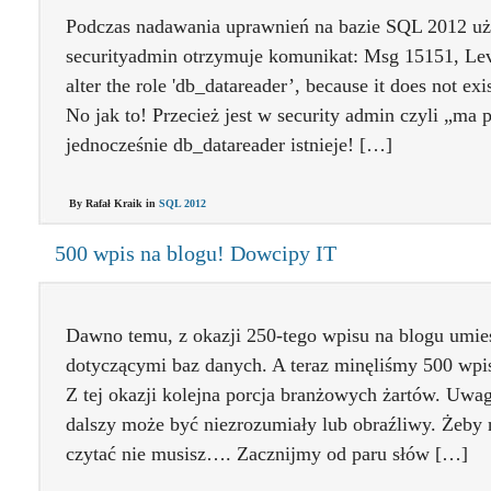
Podczas nadawania uprawnień na bazie SQL 2012 uż
securityadmin otrzymuje komunikat: Msg 15151, Leve
alter the role 'db_datareader’, because it does not ex
No jak to! Przecież jest w security admin czyli „ma
jednocześnie db_datareader istnieje! […]
By Rafał Kraik in
SQL 2012
500 wpis na blogu! Dowcipy IT
Dawno temu, z okazji 250-tego wpisu na blogu umie
dotyczącymi baz danych. A teraz minęliśmy 500 wpisó
Z tej okazji kolejna porcja branżowych żartów. Uwa
dalszy może być niezrozumiały lub obraźliwy. Żeby n
czytać nie musisz…. Zacznijmy od paru słów […]