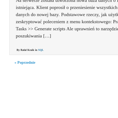
Na serwerze została utworzona nowa baza danych o id
istniejąca. Klient poprosił o przeniesienie wszystkic
danych do nowej bazy. Podstawowe rzeczy, jak użyt
zeskryptować poleceniem z menu kontekstowego: Pr
Tasks >> Generate scripts Ale uprawnień to narzędzi
poszukiwania […]
By Rafał Kraik in
SQL
« Poprzednie