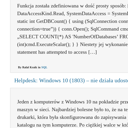
Funkcja została zdefiniowana w dość prosty sposób:
DataAccessKind.Read, SystemDataAccess = SystemD
static int GetDBCount() { using (SqlConnection con
connection=true”)) { conn.Open(); SqlCommand c
„SELECT COUNT(*) AS 'NumberOfDatabases’ FROM s
(int)cmd.ExecuteScalar(); } } Niestety jej wykonani
statement has attempted to access […]
By Rafał Kraik in
SQL
Helpdesk: Windows 10 (1803) – nie działa udost
Jeden z komputerów z Windows 10 na pokładzie prze
maszyn w sieci. Najbardziej bolesne było to, że na t
drukarki, która była skonfigurowana do zapisywani
katalogu na tym komputerze. Po ciężkiej walce w któ