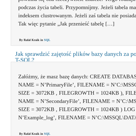
podczas życia tabeli. Przypomnijmy. Jeżeli tabela ma i
indeksem clustrowanym. Jeżeli zaś tabela nie posiada 
Tak więc pytanie „Jak przenieść tabelę […]
By Rafał Kraik in
SQL
Jak sprawdzić zajętość plików bazy danych za
T-SQL?
Załóżmy, że masz bazę danych: CREATE DATABA
NAME = N’PrimaryFile’, FILENAME = N’C:\MSSQL
SIZE = 3072KB , FILEGROWTH = 1024KB ), F
NAME = N’SecondaryFile’, FILENAME = N’C:\MSS
SIZE = 3072KB , FILEGROWTH = 1024KB ) LOG
N’Example_log’, FILENAME = N’C:\MSSQL\DATA\E
By Rafał Kraik in
SQL