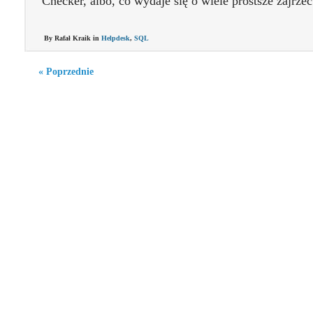
Checker, albo, co wydaje się o wiele prostsze zajrze
By Rafał Kraik in
Helpdesk
,
SQL
« Poprzednie