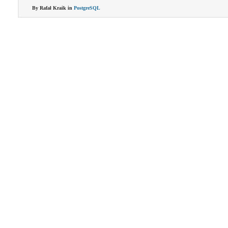
By Rafał Kraik in
PostgreSQL