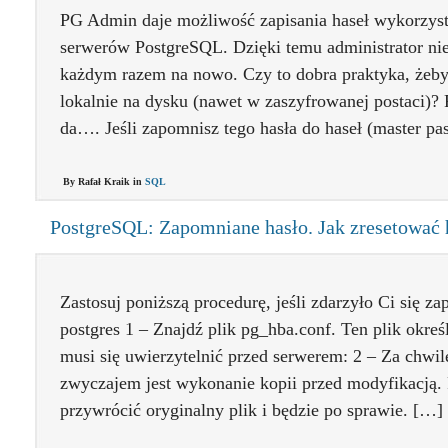
PG Admin daje możliwość zapisania haseł wykorzyst
serwerów PostgreSQL. Dzięki temu administrator ni
każdym razem na nowo. Czy to dobra praktyka, żeby 
lokalnie na dysku (nawet w zaszyfrowanej postaci)? 
da…. Jeśli zapomnisz tego hasła do haseł (master pa
By Rafał Kraik in
SQL
PostgreSQL: Zapomniane hasło. Jak zresetować 
Zastosuj poniższą procedurę, jeśli zdarzyło Ci się 
postgres 1 – Znajdź plik pg_hba.conf. Ten plik okreś
musi się uwierzytelnić przed serwerem: 2 – Za chwil
zwyczajem jest wykonanie kopii przed modyfikacją. 
przywrócić oryginalny plik i będzie po sprawie. […]