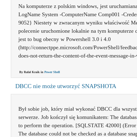
Na komputerze z polskim windows, jest uruchamian
LogName System -ComputerName Comp001 -Credenti
9052} Niestety w zwracanym wyniku właściwość Mes
polecenie uruchomione lokalnie na tym komputerze d
jest to bug obecny w Powershell 3.0 i 4.0
(http://connectppe.microsoft.com/PowerShell/feedbac
does-not-return-the-content-of-the-event-message-in-
By Rafał Kraik in
Power Shell
DBCC nie może utworzyć SNAPSHOTA
Był sobie job, który miał wykonać DBCC dla wszystk
serwerze. Job kończył się komunikatem: The database
to perform the operation. [SQLSTATE 42000] (Error
The database could not be checked as a database sna