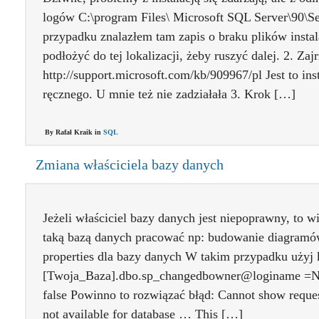
logów C:\program Files\ Microsoft SQL Server\90\
przypadku znalazłem tam zapis o braku plików insta
podłożyć do tej lokalizacji, żeby ruszyć dalej. 2. Zaj
http://support.microsoft.com/kb/909967/pl Jest to i
ręcznego. U mnie też nie zadziałała 3. Krok […]
By Rafał Kraik in
SQL
Zmiana właściciela bazy danych
Jeżeli właściciel bazy danych jest niepoprawny, to w
taką bazą danych pracować np: budowanie diagramó
properties dla bazy danych W takim przypadku uży
[Twoja_Baza].dbo.sp_changedbowner@loginame =N
false Powinno to rozwiązać błąd: Cannot show reques
not available for database … This […]