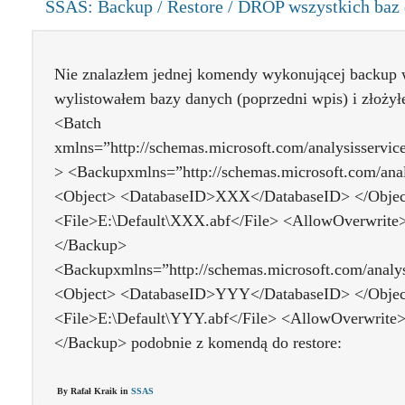
SSAS: Backup / Restore / DROP wszystkich ba
Nie znalazłem jednej komendy wykonującej backup 
wylistowałem bazy danych (poprzedni wpis) i złoży
<Batch
xmlns=”http://schemas.microsoft.com/analysisservic
> <Backupxmlns=”http://schemas.microsoft.com/anal
<Object> <DatabaseID>XXX</DatabaseID> </Objec
<File>E:\Default\XXX.abf</File> <AllowOverwrite
</Backup>
<Backupxmlns=”http://schemas.microsoft.com/analys
<Object> <DatabaseID>YYY</DatabaseID> </Objec
<File>E:\Default\YYY.abf</File> <AllowOverwrite
</Backup> podobnie z komendą do restore:
By Rafał Kraik in
SSAS