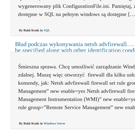
wygenerowany plik ConfigurationFile.ini. Pamiętaj,
dostępne w SQL na pełnym windows są dostępne […
By Rafał Kraik in
SQL
Bład podczas wykonywania netsh advfirewall….
be specified along with other identification cond
Śmieszna sprawa. Chcę umożliwić zarządzanie Windo
zdalnej. Muszę więc otworzyć firewall dla kilku us
komendy, jak: Netsh advfirewall firewall set rule 
Management” new enable=yes Netsh advfirewall fire
Management Instrumentation (WMI)” new enable=yes 
rule group=”Remote Service Management” new ena
By Rafał Kraik in
Windows Server