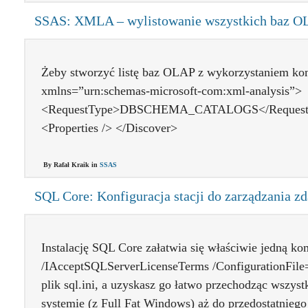
SSAS: XMLA – wylistowanie wszystkich baz 
Żeby stworzyć listę baz OLAP z wykorzystaniem k
xmlns=”urn:schemas-microsoft-com:xml-analysis”>
<RequestType>DBSCHEMA_CATALOGS</RequestTyp
<Properties /> </Discover>
By Rafał Kraik in
SSAS
SQL Core: Konfiguracja stacji do zarządzania z
Instalację SQL Core załatwia się właściwie jedną ko
/IAcceptSQLServerLicenseTerms /ConfigurationFile=c:
plik sql.ini, a uzyskasz go łatwo przechodząc wszyst
systemie (z Full Fat Windows) aż do przedostatniego