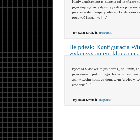
Kiedy uruchamiasz to zależnie od konfiguracji
prywatny wykorzystywany podczas połączenia.
proszenie się o kłopoty, niestety każdorazowe
podawać hasła… to […]
By Rafał Kraik in
Helpdesk
Helpdesk: Konfiguracja Wi
wykorzystaniem klucza pr
Bywa (a właściwie to już norma), że Linux, do
prywatnego i publicznego. Jak skonfigurować k
.ssh w twoim katalogu domowym (a wiec w c:\u
zawierać […]
By Rafał Kraik in
Helpdesk