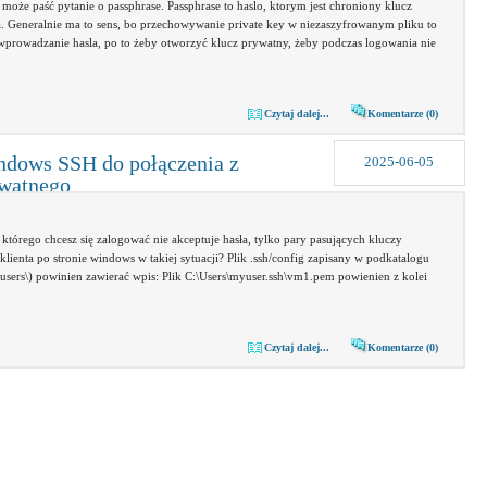
 może paść pytanie o passphrase. Passphrase to haslo, ktorym jest chroniony klucz
 Generalnie ma to sens, bo przechowywanie private key w niezaszyfrowanym pliku to
 wprowadzanie hasla, po to żeby otworzyć klucz prywatny, żeby podczas logowania nie
Czytaj dalej...
Komentarze (0)
ndows SSH do połączenia z
2025-06-05
ywatnego
 którego chcesz się zalogować nie akceptuje hasła, tylko pary pasujących kluczy
lienta po stronie windows w takiej sytuacji? Plik .ssh/config zapisany w podkatalogu
sers\) powinien zawierać wpis: Plik C:\Users\myuser.ssh\vm1.pem powienien z kolei
Czytaj dalej...
Komentarze (0)