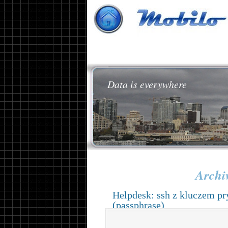
Data is everywhere
Archi
Helpdesk: ssh z kluczem p
(passphrase)