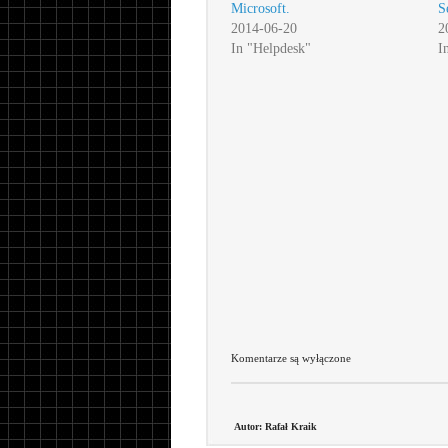
Microsoft.
S
2014-06-20
2
In "Helpdesk"
I
Komentarze są wyłączone
Autor: Rafał Kraik