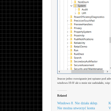
Jeszcze jedno rozwiązanie jest opisane pod ad
windows-10-8/ ale u mnie nie zadziałało, więc 
Related
Windows 8. Nie działa sklep.
K
Nie można utworzyć konta
V