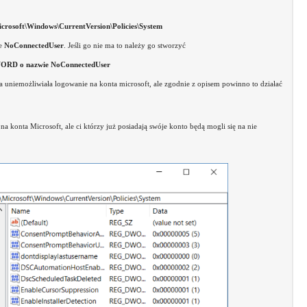
t\Windows\CurrentVersion\Policies\System
ie
NoConnectedUser
. Jeśli go nie ma to należy go stworzyć
WORD o nazwie NoConnectedUser
uniemożliwiała logowanie na konta microsoft, ale zgodnie z opisem powinno to działać
konta Microsoft, ale ci którzy już posiadają swóje konto będą mogli się na nie