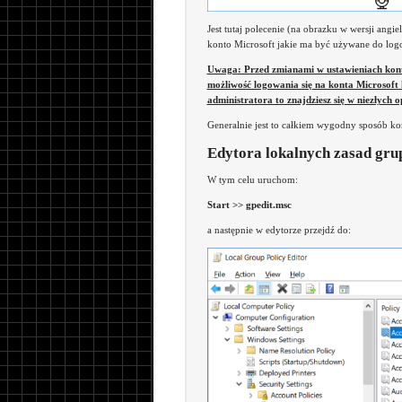
Jest tutaj polecenie (na obrazku w wersji angiel
konto Microsoft jakie ma być używane do log
Uwaga: Przed zmianami w ustawieniach kont u
możliwość logowania się na konta Microsoft 
administratora to znajdziesz się w niezłych o
Generalnie jest to całkiem wygodny sposób kor
Edytora lokalnych zasad gru
W tym celu uruchom:
Start >> gpedit.msc
a następnie w edytorze przejdź do: