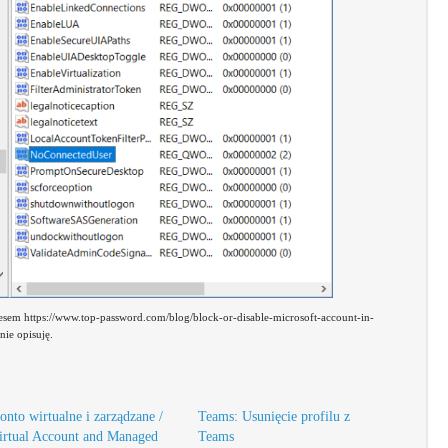
resem https://www.top-password.com/blog/block-or-disable-microsoft-account-in-
nie opisuję.
onto wirtualne i zarządzane /
Teams: Usunięcie profilu z
irtual Account and Managed
Teams