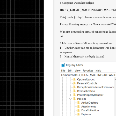
a następnie wyszukać gałęzi:
HKEY_LOCAL_MACHINE\SOFTWARE\Microsof
Tutaj może już być obecne ustawienie o nazw
Prawy klawiszy myszy >> Nowa wartość D
W moim przypadku sama obecność tego klucza 
tak:
0
lub brak – Konta Microsoft są dozwolone
1
– Użytkownicy nie mogą konwertować kont na 
zalogować
3
– Konta Microsoft nie będą działać