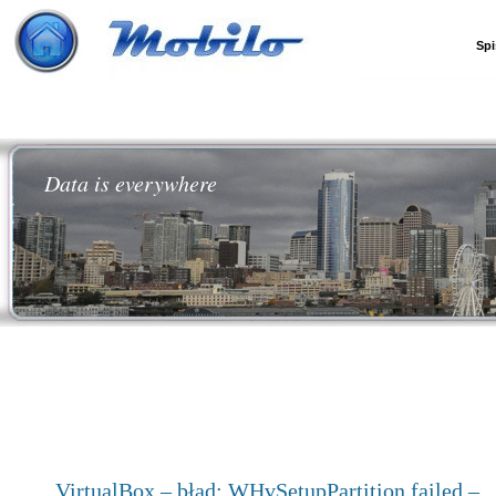
Spi
Data is everywhere
VirtualBox – błąd: WHvSetupPartition failed –