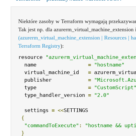
Niektóre zasoby w Terraform wymagają przekazywa
Tak jest np. dla azurerm_virtual_machine_extension i
(azurerm_virtual_machine_extension | Resources | ha
Terraform Registry
):
resource 
"azurerm_virtual_machine_exte
  name                 
=
"hostname"
  virtual_machine_id   
=
 azurerm_virtu
  publisher            
=
"Microsoft.Az
  type                 
=
"CustomScript
  type_handler_version 
=
"2.0"
  settings 
=
<<
SETTINGS

{
"commandToExecute"
:
"hostname && upt
}