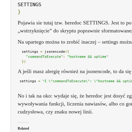
}
Pojawia sie tutaj tzw. heredoc SETTINGS. Jest to po
„wstrzyknięcie” do skryptu poprawnie sformatowane
Na upartego można to zrobić inaczej – settings możn
  settings 
=
 jsonencode
({
"commandToExecute"
:
"hostname && uptime"
})
A jeśli masz alergię również na jsonencode, to da się 
 settings 
=
"{ \"commandToExecute\": \"hostname && upti
No i tak na oko: wydaje się, że heredoc jest dosyć z
wywoływania funkcji, liczenia nawiasów, albo co go
cudzysłowa, czy znaku nowej linii.
Related