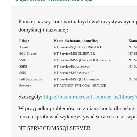
Poniżej nazwy kont wirtualnych wykorzystywanych 
domyślnej i nazwanej:
Usługa
Konto dla instancji domyślnej
Konto
Agent
NT Service\SQLSERVERAGENT
NT S
SQL Engine
NT Service\MSSQLSERVER
NT S
SSAS
NT Service\MSSQLServerOLAPService
NT S
SSRS
NT Service\ReportServer
NT Se
SSIS
NT Service\MsDtsServer120
—
Full Text Search
NT Service\MSSQLFDLauncher
NT S
Browser
NT AUTHORITY\LOCAL SERVICE
—
Szczegóły:
https://msdn.microsoft.com/en-us/librar
W przypadku problemów ze zmianą konta dla usługi
można spróbować wykorzystywać services.msc, wpi
NT SERVICE\MSSQLSERVER