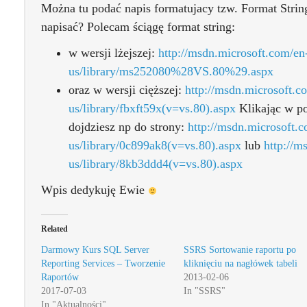
Można tu podać napis formatujacy tzw. Format Str
napisać? Polecam ściągę format string:
w wersji lżejszej:
http://msdn.microsoft.com/en
us/library/ms252080%28VS.80%29.aspx
oraz w wersji cięższej:
http://msdn.microsoft.c
us/library/fbxft59x(v=vs.80).aspx
Klikając w p
dojdziesz np do strony:
http://msdn.microsoft.
us/library/0c899ak8(v=vs.80).aspx
lub
http://m
us/library/8kb3ddd4(v=vs.80).aspx
Wpis dedykuję Ewie
Related
Darmowy Kurs SQL Server
SSRS Sortowanie raportu po
Reporting Services – Tworzenie
kliknięciu na nagłówek tabeli
Raportów
2013-02-06
2017-07-03
In "SSRS"
In "Aktualności"