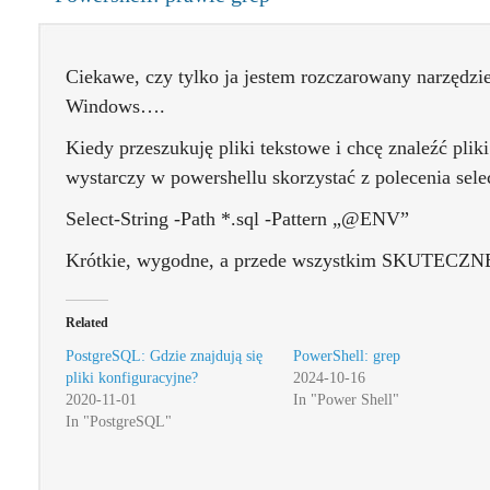
Ciekawe, czy tylko ja jestem rozczarowany narzędz
Windows….
Kiedy przeszukuję pliki tekstowe i chcę znaleźć pliki
wystarczy w powershellu skorzystać z polecenia selec
Select-String -Path *.sql -Pattern
„@ENV”
Krótkie, wygodne, a przede wszystkim SKUTECZNE
Related
PostgreSQL: Gdzie znajdują się
PowerShell: grep
pliki konfiguracyjne?
2024-10-16
2020-11-01
In "Power Shell"
In "PostgreSQL"