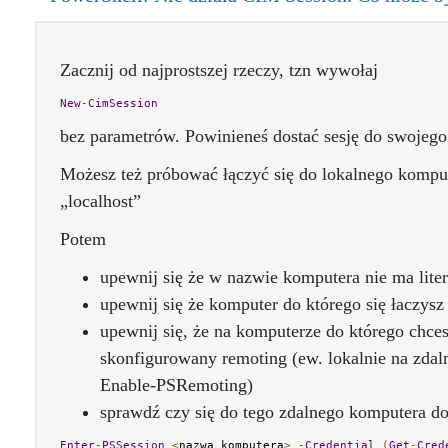
Zacznij od najprostszej rzeczy, tzn wywołaj
New
-
CimSession
bez parametrów. Powinieneś dostać sesję do swojeg
Możesz też próbować łączyć się do lokalnego kompu
„localhost”
Potem
upewnij się że w nazwie komputera nie ma lite
upewnij się że komputer do którego się łaczysz 
upewnij się, że na komputerze do którego chce
skonfigurowany remoting (ew. lokalnie na zd
Enable-PSRemoting)
sprawdź czy się do tego zdalnego komputera do
Enter
-
PSSession
<
nazwa komputera
>
-
Credential
(
Get
-
Cred