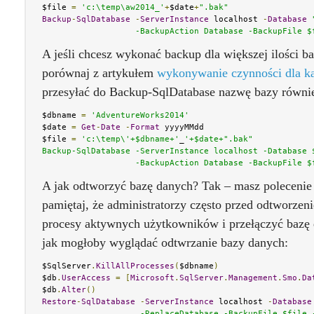
$file 
=
'c:\temp\aw2014_'
+
$date
+
".bak"
Backup
-
SqlDatabase
-
ServerInstance
 localhost 
-
Database
                   -BackupAction Database -BackupFile $
A jeśli chcesz wykonać backup dla większej ilości b
porównaj z artykułem
wykonywanie czynności dla k
przesyłać do Backup-SqlDatabase nazwę bazy równi
$dbname 
=
'AdventureWorks2014'
$date 
=
Get
-
Date
-
Format
 yyyyMMdd

$file 
=
'c:\temp\'+$dbname+'
_
'+$date+".bak"

Backup-SqlDatabase -ServerInstance localhost -Database $
                   -BackupAction Database -BackupFile $
A jak odtworzyć bazę danych? Tak – masz polecenie
pamiętaj, że administratorzy często przed odtworze
procesy aktywnych użytkowników i przełączyć bazę 
jak mogłoby wyglądać odtwrzanie bazy danych:
$SqlServer
.
KillAllProcesses
(
$dbname
)
$db
.
UserAccess
=
[
Microsoft
.
SqlServer
.
Management
.
Smo
.
Da
$db
.
Alter
()
Restore
-
SqlDatabase
-
ServerInstance
 localhost 
-
Database
                    -ReplaceDatabase -BackupFile $file 