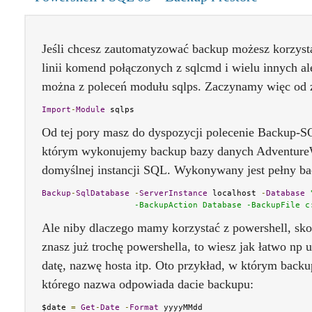
Jeśli chcesz zautomatyzować backup możesz korzyst
linii komend połączonych z sqlcmd i wielu innych a
można z poleceń modułu sqlps. Zaczynamy więc od 
Import
-
Module
 sqlps
Od tej pory masz do dyspozycji polecenie Backup-S
którym wykonujemy backup bazy danych AdventureW
domyślnej instancji SQL. Wykonywany jest pełny ba
Backup
-
SqlDatabase
-
ServerInstance
 localhost 
-
Database
                   -BackupAction Database -BackupFile c
Ale niby dlaczego mamy korzystać z powershell, skoro
znasz już trochę powershella, to wiesz jak łatwo np 
datę, nazwę hosta itp. Oto przykład, w którym back
którego nazwa odpowiada dacie backupu:
$date 
=
Get
-
Date
-
Format
 yyyyMMdd
