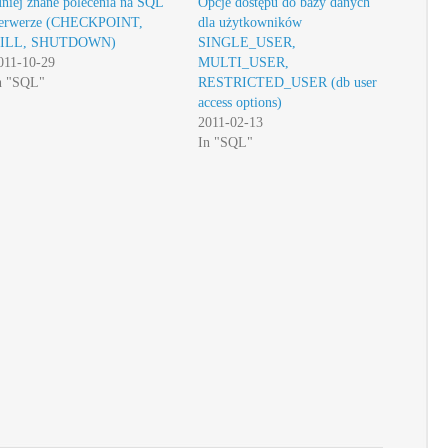
niej znane polecenia na SQL
Opcje dostępu do bazy danych
erwerze (CHECKPOINT,
dla użytkowników
ILL, SHUTDOWN)
SINGLE_USER,
011-10-29
MULTI_USER,
n "SQL"
RESTRICTED_USER (db user
access options)
2011-02-13
In "SQL"