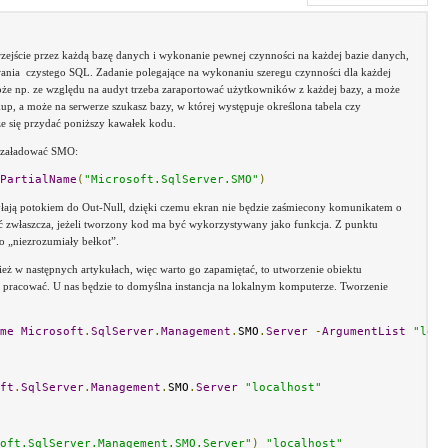
zejście przez każdą bazę danych i wykonanie pewnej czynności na każdej bazie danych,
ania czystego SQL. Zadanie polegające na wykonaniu szeregu czynności dla każdej
Może np. ze względu na audyt trzeba zaraportować użytkowników z każdej bazy, a może
p, a może na serwerze szukasz bazy, w której występuje określona tabela czy
 się przydać poniższy kawałek kodu.
 załadować SMO:
PartialName
(
"Microsoft.SqlServer.SMO"
)
łają potokiem do Out-Null, dzięki czemu ekran nie będzie zaśmiecony komunikatem o
tać zwłaszcza, jeżeli tworzony kod ma być wykorzystywany jako funkcja. Z punktu
o „niezrozumiały bełkot”.
ież w następnych artykułach, więc warto go zapamiętać, to utworzenie obiektu
sz pracować. U nas będzie to domyślna instancja na lokalnym komputerze. Tworzenie
me
Microsoft
.
SqlServer
.
Management
.
SMO
.
Server
-
ArgumentList
"loca
ft
.
SqlServer
.
Management
.
SMO
.
Server
"localhost"
oft.SqlServer.Management.SMO.Server"
)
"localhost"