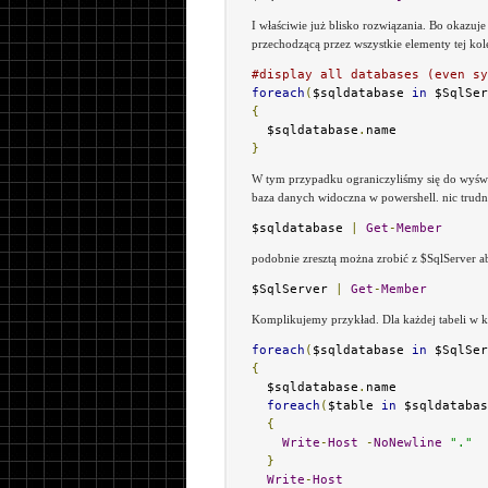
I właściwie już blisko rozwiązania. Bo okazuje
przechodzącą przez wszystkie elementy tej kole
#display all databases (even sy
foreach
(
$sqldatabase 
in
 $SqlSer
{
  $sqldatabase
.
}
W tym przypadku ograniczyliśmy się do wyświet
baza danych widoczna w powershell. nic trudne
$sqldatabase 
|
Get
-
Member
podobnie zresztą można zrobić z $SqlServer a
$SqlServer 
|
Get
-
Member
Komplikujemy przykład. Dla każdej tabeli w k
foreach
(
$sqldatabase 
in
 $SqlSer
{
  $sqldatabase
.
name 

foreach
(
$table 
in
 $sqldatabas
{
Write
-
Host
-
NoNewline
"."
}
Write
-
Host