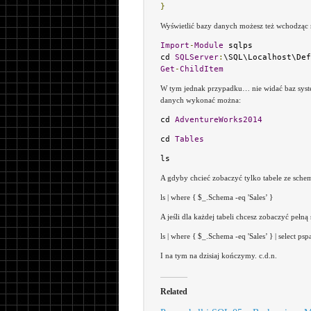
}
Wyświetlić bazy danych możesz też wchodząc 
Import
-
Module
 sqlps

cd 
SQLServer
:
Get
-
ChildItem
W tym jednak przypadku… nie widać baz syste
danych wykonać można:
cd 
AdventureWorks2014
cd 
Tables
ls
A gdyby chcieć zobaczyć tylko tabele ze schem
ls | where { $_.Schema -eq 'Sales’ }
A jeśli dla każdej tabeli chcesz zobaczyć pełną 
ls | where { $_.Schema -eq 'Sales’ } | select psp
I na tym na dzisiaj kończymy. c.d.n.
Related