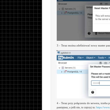
3 – Teraz można zdefiniować nowy master pas
4 – Teraz przy połączeniu do serwera, trzeba
pamiętasz, a jeśli nie, to zajrzyj tu:
https://www