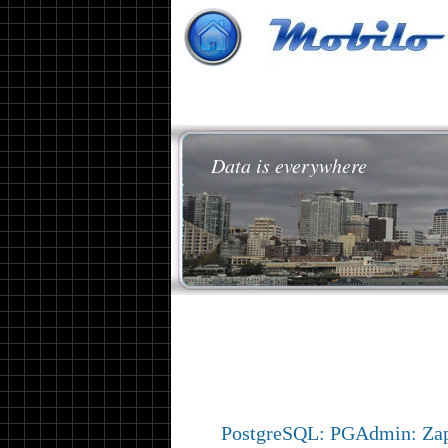
Data is everywhere
PostgreSQL: PGAdmin: Zap