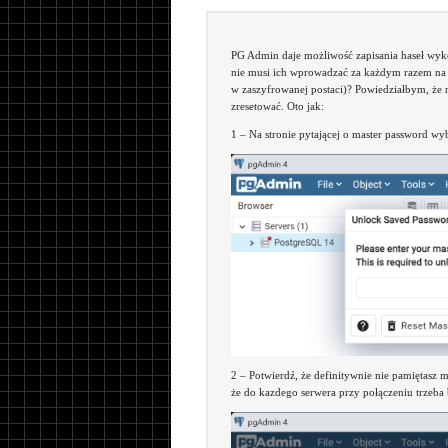
PG Admin daje możliwość zapisania haseł wyk
nie musi ich wprowadzać za każdym razem na n
w zaszyfrowanej postaci)? Powiedziałbym, że ni
zresetować. Oto jak:
1 – Na stronie pytającej o master password wy
2 – Potwierdź, że definitywnie nie pamiętasz m
że do kazdego serwera przy połączeniu trzeba