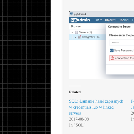
Related
SQL: Łamanie haseł zapisanych
P
w credentials lub w linked
J
servers
2
2017-08-08
I
In "SQL"