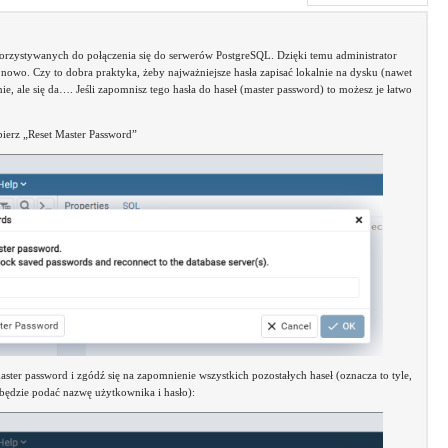
orzystywanych do połączenia się do serwerów PostgreSQL. Dzięki temu administrator
owo. Czy to dobra praktyka, żeby najważniejsze hasła zapisać lokalnie na dysku (nawet
e, ale się da…. Jeśli zapomnisz tego hasła do haseł (master password) to możesz je łatwo
bierz „Reset Master Password”
aster password i zgódź się na zapomnienie wszystkich pozostałych haseł (oznacza to tyle,
 będzie podać nazwę użytkownika i hasło):