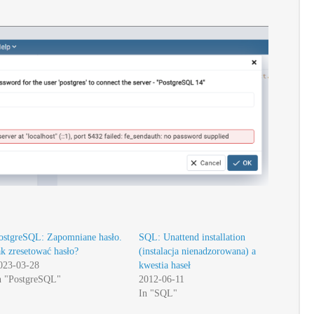
ostgreSQL: Zapomniane hasło.
SQL: Unattend installation
ak zresetować hasło?
(instalacja nienadzorowana) a
023-03-28
kwestia haseł
n "PostgreSQL"
2012-06-11
In "SQL"