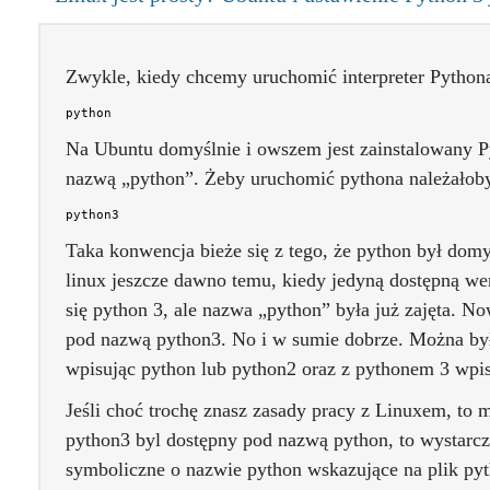
Zwykle, kiedy chcemy uruchomić interpreter Pytho
python
Na Ubuntu domyślnie i owszem jest zainstalowany P
nazwą „python”. Żeby uruchomić pythona należałoby
python3
Taka konwencja bieże się z tego, że python był dom
linux jeszcze dawno temu, kiedy jedyną dostępną we
się python 3, ale nazwa „python” była już zajęta. N
pod nazwą python3. No i w sumie dobrze. Można by
wpisując python lub python2 oraz z pythonem 3 wpi
Jeśli choć trochę znasz zasady pracy z Linuxem, to 
python3 byl dostępny pod nazwą python, to wystarc
symboliczne o nazwie python wskazujące na plik py