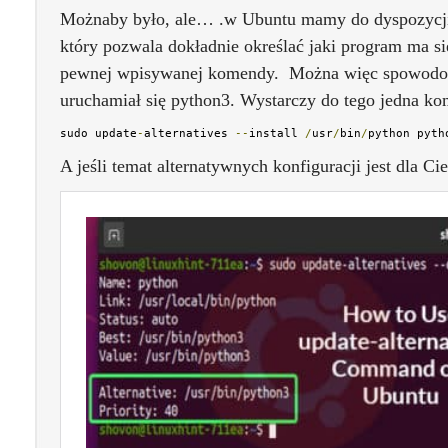
Możnaby było, ale… .w Ubuntu mamy do dyspozycji 
który pozwala dokładnie określać jaki program ma s
pewnej wpisywanej komendy. Można więc spowodow
uruchamiał się python3. Wystarczy do tego jedna k
sudo update
-
alternatives 
--
install 
/
usr
/
bin
/
python pyth
A jeśli temat alternatywnych konfiguracji jest dla Cie