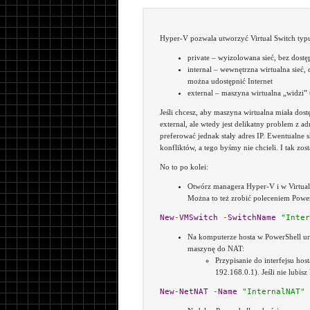
Hyper-V pozwala utworzyć Virtual Switch typ
private – wyizolowana sieć, bez dostęp
internal – wewnętrzna wirtualna sieć, 
można udostępnić Internet
external – maszyna wirtualna „widzi” t
Jeśli chcesz, aby maszyna wirtualna miała dostę
external, ale wtedy jest delikatny problem z 
preferować jednak stały adres IP. Ewentualne
konfliktów, a tego byśmy nie chcieli. I tak zosta
No to po kolei:
Otwórz managera Hyper-V i w Virtual 
Można to też zrobić poleceniem Power
New
-
VMSwitch
-
SwitchName
"Inter
Na komputerze hosta w PowerShell ur
maszynę do NAT:
Przypisanie do interfejsu hos
192.168.0.1). Jeśli nie lubis
New
-
NetNAT
-
Name
"InternalNAT"