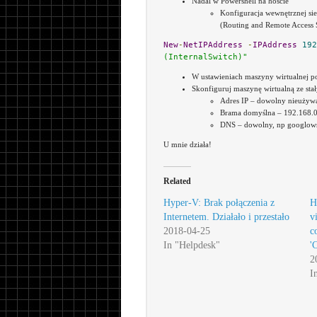
Nadal w Powershell na hoście
Konfiguracja wewnętrznej sie
(Routing and Remote Access 
New
-
NetIPAddress
-
IPAddress
192
(InternalSwitch)"
W ustawieniach maszyny wirtualnej podł
Skonfiguruj maszynę wirtualną ze sta
Adres IP – dowolny nieużywan
Brama domyślna – 192.168.0.1
DNS – dowolny, np googlows
U mnie działa!
Related
Hyper-V: Brak połączenia z
H
Internetem. Działało i przestało
v
2018-04-25
c
In "Helpdesk"
'
2
I