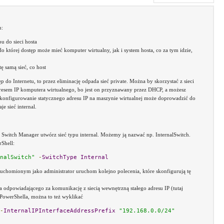
u:
u do sieci hosta
do której dostęp może mieć komputer wirtualny, jak i system hosta, co za tym idzie,
ę samą sieć, co host
p do Internetu, to przez eliminację odpada sieć private. Można by skorzystać z sieci
adresem IP komputera wirtualnego, bo jest on przyznawany przez DHCP, a możesz
 skonfigurowanie statycznego adresu IP na maszynie wirtualnej może doprowadzić do
je sieć internal.
Switch Manager utwórz sieć typu internal. Możemy ją nazwać np. InternalSwitch.
Shell:
nalSwitch"
-
SwitchType
Internal
uchomionym jako administrator uruchom kolejno polecenia, które skonfigurują tę
ta odpowiadającego za komunikację z siecią wewnętrzną stałego adresu IP (tutaj
z PowerShella, można to też wyklikać
-
InternalIPInterfaceAddressPrefix
"192.168.0.0/24"