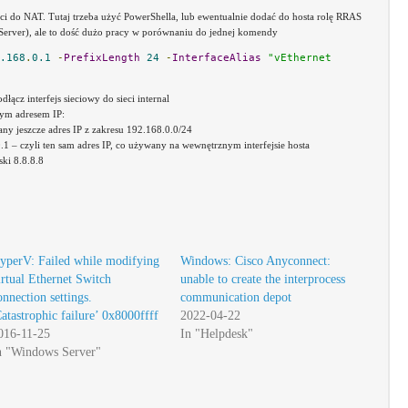
ci do NAT. Tutaj trzeba użyć PowerShella, lub ewentualnie dodać do hosta rolę RRAS
Server), ale to dość dużo pracy w porównaniu do jednej komendy
.168
.
0.1
-
PrefixLength
24
-
InterfaceAlias
"vEthernet 
ącz interfejs sieciowy do sieci internal
łym adresem IP:
y jeszcze adres IP z zakresu 192.168.0.0/24
 – czyli ten sam adres IP, co używany na wewnętrznym interfejsie hosta
ki 8.8.8.8
yperV: Failed while modifying
Windows: Cisco Anyconnect:
irtual Ethernet Switch
unable to create the interprocess
onnection settings.
communication depot
Catastrophic failure’ 0x8000ffff
2022-04-22
016-11-25
In "Helpdesk"
n "Windows Server"