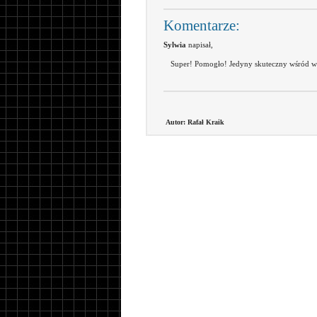
Komentarze:
Sylwia
napisał,
Super! Pomogło! Jedyny skuteczny wśród ws
Autor: Rafał Kraik