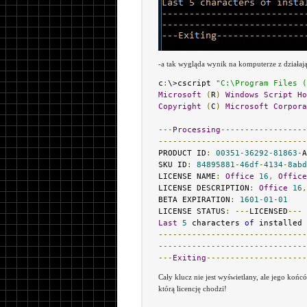
-a tak wygląda wynik na komputerze z działaj
c
:
\>cscript 
"C:\Program Files (
Microsoft
(
R
)
Windows
Script
Ho
Copyright
(
C
)
Microsoft
Corpora
---
Processing
------------------
-------------------------------
PRODUCT ID
:
00351
-
36292
-
81863
-
A
SKU ID
:
84895881
-
46df
-
4134
-
8abd
LICENSE NAME
:
Office
16
,
Office
LICENSE DESCRIPTION
:
Office
16
,
BETA EXPIRATION
:
1601
-
01
-
01
LICENSE STATUS
:
---
LICENSED
---
Last
5
 characters 
of
 installed 
-------------------------------
-------------------------------
---
Exiting
---------------------
Cały klucz nie jest wyświetlany, ale jego końcó
którą licencję chodzi!