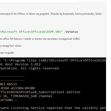
cencyjnych do Office, to łatwo się pogubić. Przyda się komenda, która potwierdzi, który
\Microsoft Office\Office16\OSPP.VBS"
/
dstatus
eś office 64-bitowy i wtedy w ścieżce nie powinno występować (x86).
ki mogą być różne:
cja wygasła: