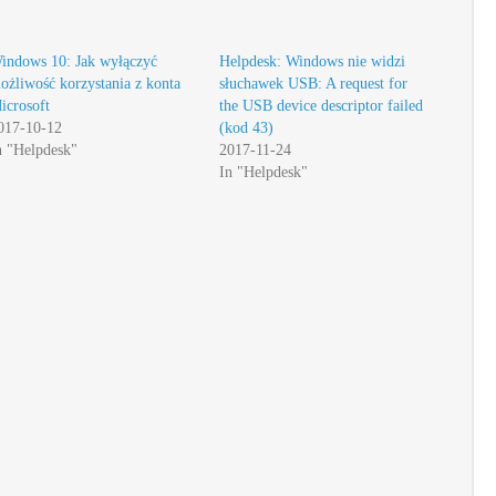
indows 10: Jak wyłączyć
Helpdesk: Windows nie widzi
ożliwość korzystania z konta
słuchawek USB: A request for
icrosoft
the USB device descriptor failed
017-10-12
(kod 43)
n "Helpdesk"
2017-11-24
In "Helpdesk"