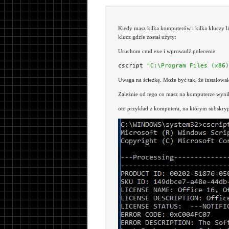
Kiedy masz kilka komputerów i kilka kluczy li
klucz gdzie został użyty:
Uruchom cmd.exe i wprowadź polecenie:
cscript 
"C:\Program Files (x86)
Uwaga na ścieżkę. Może być tak, że instalował
Zależnie od tego co masz na komputerze wyni
oto przykład z komputera, na którym subskryp