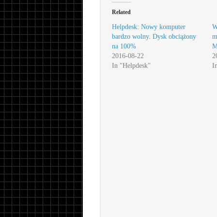
Related
Helpdesk: Nowy komputer
W
bardzo wolny. Dysk obciążony
m
na 100%
M
2016-08-22
2
In "Helpdesk"
I