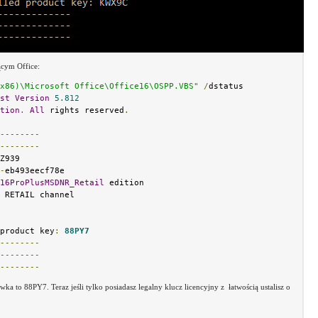
ącym Office:
x86)\Microsoft Office\Office16\OSPP.VBS"
/
st
Version
5.812
tion
.
All
 rights reserved
.
--------
--------
Z939

-
eb493eecf78e

16ProPlusMSDNR_Retail
 edition

 RETAIL channel

product key
:
88PY7
--------
--------
--------
wka to 88PY7. Teraz jeśli tylko posiadasz legalny klucz licencyjny z łatwością ustalisz o