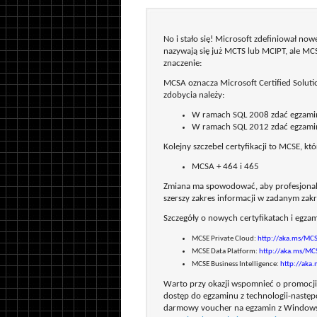
No i stało się! Microsoft zdefiniował now
nazywają się już MCTS lub MCIPT, ale MCS
znaczenie:
MCSA oznacza Microsoft Certified Soluti
zdobycia należy:
W ramach SQL 2008 zdać egzamin
W ramach SQL 2012 zdać egzamin
Kolejny szczebel certyfikacji to MCSE, któ
MCSA + 464 i 465
Zmiana ma spowodować, aby profesjonali
szerszy zakres informacji w zadanym zakr
Szczegóły o nowych certyfikatach i egzam
MCSE Private Cloud:
http://aka.ms/MC
MCSE Data Platform:
http://aka.ms/MC
MCSE Business Intelligence:
http://aka
Warto przy okazji wspomnieć o promocji 
dostęp do egzaminu z technologii-następ
darmowy voucher na egzamin z Windows 