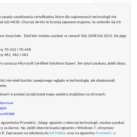
e zasady uzyskiwania certyfikatów, które dla najnowszych technologii nie
A lub MCSE. Chociaż skróty te brzmią zapewne znajomo, to zmieniło się ich
ons Associate. Tytuł ten możesz uzyskać w ramach SQL 2008 lub 2012. Do jego
y 70-432 i 70-448
y 461, 462 i 463
ry oznacza Microsoft Certified Solutions Expert. Ten tytuł uzyskasz, jeżeli zdasz:
ści nie mieli bardzo zawężonego wglądu w technologię, ale obejmowali
esie.
inach w postaci przejrzystej mapy zawiera znajdziesz na stronach:
SEpvcloud
SEDP
.ms/MCSEBI
egzaminów Prometric. Zdając egzamin z obecnej technologii, możesz uzyskać
cy za darmo. Np. jeżeli obecnie kupisz egzamin z Windows 7, otrzymasz
8. Zapraszam na szkolenia do
bit Polska
, oraz na egzaminy
Prometric w