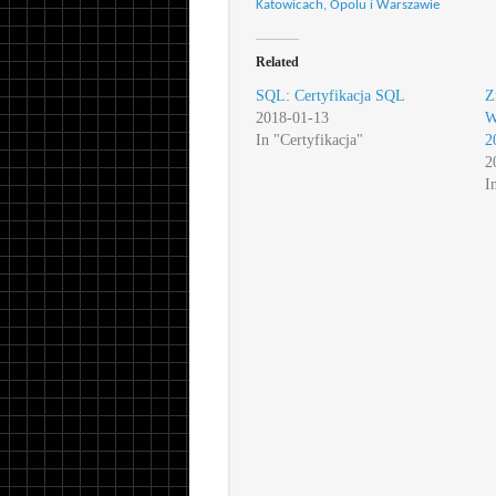
Katowicach, Opolu i Warszawie
Related
SQL: Certyfikacja SQL
Z
2018-01-13
W
In "Certyfikacja"
2
2
I