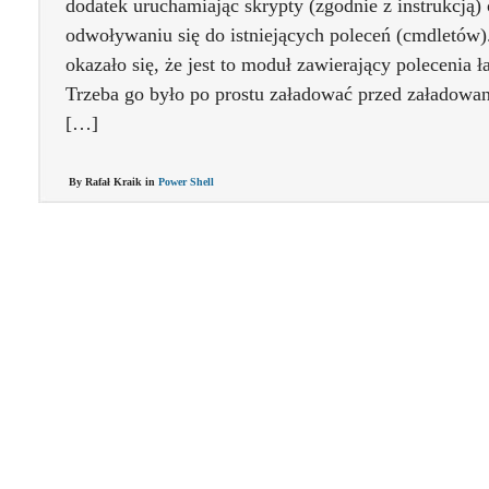
dodatek uruchamiając skrypty (zgodnie z instrukcj
odwoływaniu się do istniejących poleceń (cmdletów). 
okazało się, że jest to moduł zawierający polecenia ł
Trzeba go było po prostu załadować przed załadow
[…]
By Rafał Kraik in
Power Shell