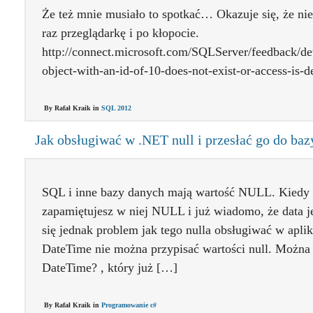
Że też mnie musiało to spotkać… Okazuje się, że n
raz przeglądarkę i po kłopocie.
http://connect.microsoft.com/SQLServer/feedback/det
object-with-an-id-of-10-does-not-exist-or-access-is-d
By Rafał Kraik in
SQL 2012
Jak obsługiwać w .NET null i przesłać go do ba
SQL i inne bazy danych mają wartość NULL. Kiedy n
zapamiętujesz w niej NULL i już wiadomo, że data je
się jednak problem jak tego nulla obsługiwać w apl
DateTime nie można przypisać wartości null. Można 
DateTime? , który już […]
By Rafał Kraik in
Programowanie c#