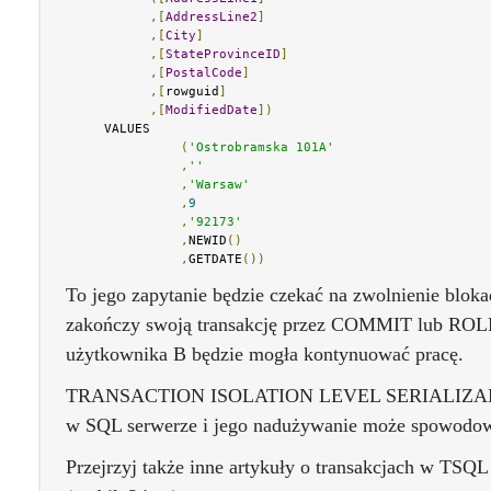
,[
AddressLine2
]
,[
City
]
,[
StateProvinceID
]
,[
PostalCode
]
,[
rowguid
]
,[
ModifiedDate
])
     VALUES

(
'Ostrobramska 101A'
,
''
,
'Warsaw'
,
9
,
'92173'
,
NEWID
()
,
GETDATE
())
To jego zapytanie będzie czekać na zwolnienie blok
zakończy swoją transakcję przez COMMIT lub ROL
użytkownika B będzie mogła kontynuować pracę.
TRANSACTION ISOLATION LEVEL SERIALIZABLE 
w SQL serwerze i jego nadużywanie może spowodow
Przejrzyj także inne artykuły o transakcjach w TSQ