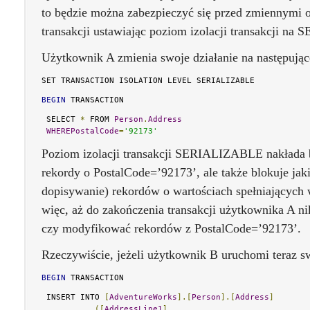
to będzie można zabezpieczyć się przed zmiennymi o
transakcji ustawiając poziom izolacji transakcji n
Użytkownik A zmienia swoje działanie na następując
SET TRANSACTION ISOLATION LEVEL SERIALIZABLE
BEGIN
 TRANSACTION
 SELECT 
*
 FROM 
Person
.
Address
WHEREPostalCode
=
'92173'
Poziom izolacji transakcji SERIALIZABLE nakłada bl
rekordy o PostalCode=’92173’, ale także blokuje ja
dopisywanie) rekordów o wartościach spełniającyc
więc, aż do zakończenia transakcji użytkownika A n
czy modyfikować rekordów z PostalCode=’92173’.
Rzeczywiście, jeżeli użytkownik B uruchomi teraz sw
BEGIN
 TRANSACTION
 INSERT INTO 
[
AdventureWorks
].[
Person
].[
Address
]
([
AddressLine1
]