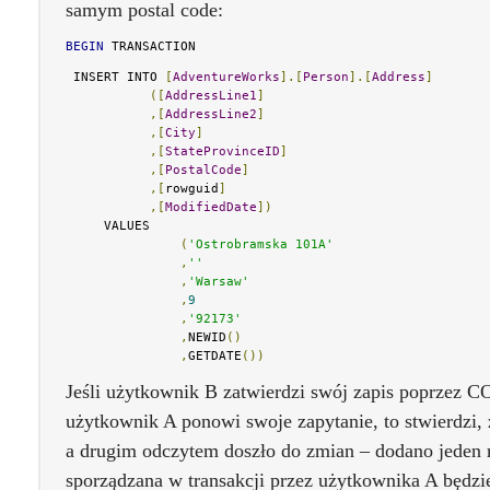
samym postal code:
BEGIN
 TRANSACTION
 INSERT INTO 
[
AdventureWorks
].[
Person
].[
Address
]
([
AddressLine1
]
,[
AddressLine2
]
,[
City
]
,[
StateProvinceID
]
,[
PostalCode
]
,[
rowguid
]
,[
ModifiedDate
])
     VALUES

(
'Ostrobramska 101A'
,
''
,
'Warsaw'
,
9
,
'92173'
,
NEWID
()
,
GETDATE
())
Jeśli użytkownik B zatwierdzi swój zapis popr
użytkownik A ponowi swoje zapytanie, to stwierdzi
a drugim odczytem doszło do zmian – dodano jeden re
sporządzana w transakcji przez użytkownika A będzie