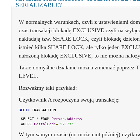
SERIALIZABLE?
W normalnych warunkach, czyli z ustawieniami dom
czas transakcji blokadę EXCLUSIVE czyli na wyłącz
nakładają tzw. SHARE LOCK, czyli blokadę dzielon
istnieć kilka SHARE LOCK, ale tylko jeden EXCL
nałożoną blokadę EXCLUSIVE, to nie można nałoż
Takie domyślne działanie można zmieniać popr
LEVEL.
Rozważmy taki przykład:
Użytkownik A rozpoczyna swoją transakcję:
BEGIN
 TRANSACTION
 SELECT 
*
 FROM 
Person
.
Address
 WHERE 
PostalCode
=
'92173'
W tym samym czasie (no może ciut później) użytko