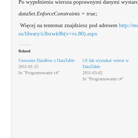
Po wypełnieniu wiersza poprawnymi danymi wystarc
dataSet.EnforceConstraints = true;
Więcej na tentemat znajdziesz pod adresem
http://m
us/library/s3bxwk8b(v=vs.80).aspx
Related
Usuwanie DataRow z DataTable
C# Jak wyszukać wiersz w
2011-01-25
DataTable
In "Programowanie c#"
2011-03-02
In "Programowanie c#"