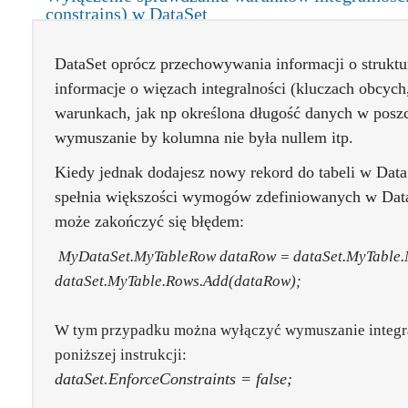
constrains) w DataSet
DataSet oprócz przechowywania informacji o struktu
informacje o więzach integralności (kluczach obcyc
warunkach, jak np określona długość danych w pos
wymuszanie by kolumna nie była nullem itp.
Kiedy jednak dodajesz nowy rekord do tabeli w Data Se
spełnia większości wymogów zdefiniowanych w Data 
może zakończyć się błędem:
MyDataSet.MyTableRow dataRow = dataSet.MyTable
dataSet.MyTable.Rows.Add(dataRow);
W tym przypadku można wyłączyć wymuszanie integra
poniższej instrukcji:
dataSet.EnforceConstraints = false;