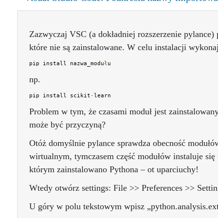
Zazwyczaj VSC (a dokładniej rozszerzenie pylance)
które nie są zainstalowane. W celu instalacji wykona
pip install nazwa_modu
ł
u
np.
pip install scikit
-
learn
Problem w tym, że czasami moduł jest zainstalowany
może być przyczyną?
Otóż domyślnie pylance sprawdza obecność modułó
wirtualnym, tymczasem część modułów instaluje si
którym zainstalowano Pythona – ot uparciuchy!
Wtedy otwórz settings: File >> Preferences >> Setti
U góry w polu tekstowym wpisz „python.analysis.ext