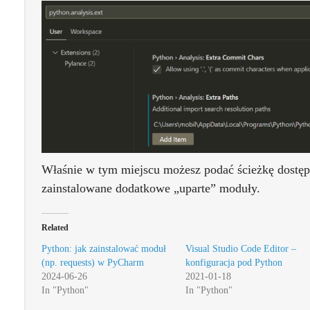
Właśnie w tym miejscu możesz podać ścieżkę dostęp
zainstalowane dodatkowe „uparte” moduły.
Related
Python: jak zainstalować moduł
Visual Studio Code Editor –
(np. requests) w PyCharm
konfiguracja pod Python
2024-06-26
2021-01-18
In "Python"
In "Python"