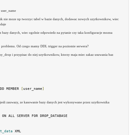
o user_name
ik nie moze np tworzyc tabel w bazie danych, dodawac nowych uzytkownikow, wiec
adaje
z bazy danych, wiec ogolnie odpowiedz na pytanie czy taka konfiguracje mozna
ego problemu. Od czego mamy DDL trigger na poziomie serwera?
y_drop i przypisac do niej uzytkownikow, ktorzy maja miec zakaz usuwania baz
DD MEMBER 
[
user_name
]
 jesli zauwazy, ze kasowanie bazy danych jest wykonywane przez uzytkownika
 ON ALL SERVER FOR DROP_DATABASE

t_data
 XML
