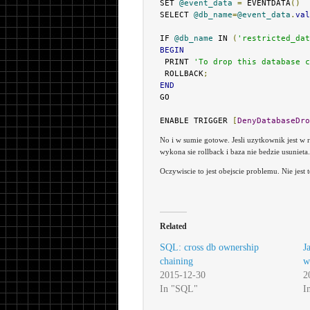
SET 
@event_data
=
 EVENTDATA
()
SELECT 
@db_name
=
@event_data
.
val
IF 
@db_name
 IN 
(
'restricted_dat
BEGIN
 PRINT 
'To drop this database c
 ROLLBACK
;
END
GO

ENABLE TRIGGER 
[
DenyDatabaseDro
No i w sumie gotowe. Jesli uzytkownik jest w 
wykona sie rollback i baza nie bedzie usunieta.
Oczywiscie to jest obejscie problemu. Nie jest 
Related
SQL: cross db ownership
J
chaining
w
2015-12-30
2
In "SQL"
I