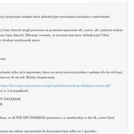
icy proponuja czasami nieco abstrakcyjne rozwiazania zwiazane z ustawieniem
icy bazy danych mogli pracowac na poziomie uprawnien db_owner, ale z jednym malym
ac bazy danych. Dlaczego uwazam, ze zyczenie jest nieco abstrakcyjne? Otoz
c zlosliwy uzytkownik moze:
ikom
ranie tylko tych uprawnien, ktore sa rzeczywiscie potrzebne i nadanie ich do roli bazy
ywac do tej roli. Byloby bezpieczniej.
w
https://docs.microsoft.com/en-us/sql/t-sql/statements/drop-database-transact-sql?
ko w 3 przypadkach:
 ANY DATABASE
OL
abase, or ALTER ANY DATABASE permission, or membership in the db_owner fixed
mozna mu zabrac uprawnienie do kasowania bazy tylko na 2 sposoby: