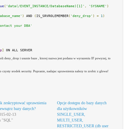
ue
(
'data(/EVENT_INSTANCE/DatabaseName)[1]'
,
'SYSNAME'
)
abase_name'
)
 AND 
(
IS_SRVROLEMEMBER
(
'deny_drop'
)
=
1
)
ontact your DBA'
p
]
 ON ALL SERVER
roli deny_drop i usunie baze , ktorej nazwa jest podana w wyrazeniu IF powyzej, to
to czysty srodek security. Popranie, nadajac uprawnienia nalezy to zrobic z glowa!
ak zeskryptować uprawnienia
Opcje dostępu do bazy danych
ewnątrz bazy danych?
dla użytkowników
015-02-13
SINGLE_USER,
n "SQL"
MULTI_USER,
RESTRICTED_USER (db user