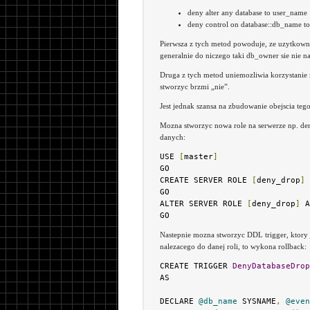
deny alter any database to user_name
deny control on database::db_name t
Pierwsza z tych metod powoduje, ze uzytkown
generalnie do niczego taki db_owner sie nie n
Druga z tych metod uniemozliwia korzystanie 
stworzyc brzmi „nie”.
Jest jednak szansa na zbudowanie obejscia t
Mozna stworzyc nowa role na serwerze np. den
danych:
USE 
[
master
]
GO

CREATE SERVER ROLE 
[
deny_drop
]
GO

ALTER SERVER ROLE 
[
deny_drop
]
 A
GO
Nastepnie mozna stworzyc DDL trigger, ktory
nalezacego do danej roli, to wykona rollback:
CREATE TRIGGER 
DenyDatabaseDrop
AS

DECLARE 
@db_name
 SYSNAME
,
@even