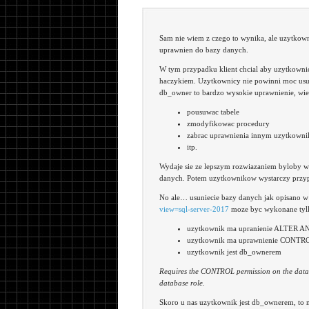
Sam nie wiem z czego to wynika, ale uzytkown
uprawnien do bazy danych.
W tym przypadku klient chcial aby uzytkown
haczykiem. Uzytkownicy nie powinni moc usun
db_owner to bardzo wysokie uprawnienie, wie
pousuwac tabele
zmodyfikowac procedury
zabrac uprawnienia innym uzytkown
itp.
Wydaje sie ze lepszym rozwiazaniem byloby wyb
danych. Potem uzytkownikow wystarczy przypis
No ale… usuniecie bazy danych jak opisano 
view=sql-server-2017
moze byc wykonane tyl
uzytkownik ma upranienie ALTER
uzytkownik ma uprawnienie CONTR
uzytkownik jest db_ownerem
Requires the CONTROL permission on the dat
database role.
Skoro u nas uzytkownik jest db_ownerem, to 