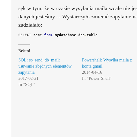
sęk w tym, że w czasie wysyłania maila wcale nie jest
danych jesteśmy… Wystarczyło zmienić zapytanie na
zadziałało:
SELECT name 
from
mydatabase
.
dbo
.
table
Related
SQL: sp_send_db_mail:
Powershell: Wysyłka maila z
usuwanie zbędnych elementów
konta gmail
zapytania
2014-04-16
2017-02-21
In "Power Shell"
In "SQL"