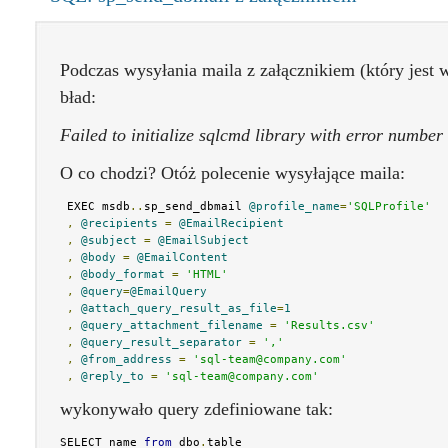
Podczas wysyłania maila z załącznikiem (który jest 
bład:
Failed to initialize sqlcmd library with error numbe
O co chodzi? Otóż polecenie wysyłające maila:
 EXEC msdb
..
sp_send_dbmail 
@profile_name
=
'SQLProfile'
,
@recipients
=
@EmailRecipient
,
@subject
=
@EmailSubject
,
@body
=
@EmailContent
,
@body_format
=
'HTML'
,
@query
=
@EmailQuery
,
@attach_query_result_as_file
=
1
,
@query_attachment_filename
=
'Results.csv'
,
@query_result_separator
=
','
,
@from_address
=
'sql-team@company.com'
,
@reply_to
=
'sql-team@company.com'
wykonywało query zdefiniowane tak:
SELECT name 
from
 dbo
.
table