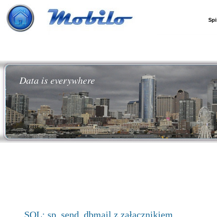
Spi
Data is everywhere
SQL: sp_send_dbmail z załącznikiem