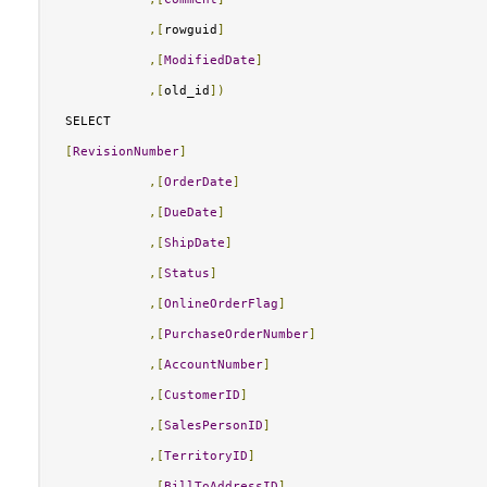
,[
rowguid
]
,[
ModifiedDate
]
,[
old_id
])
SELECT
[
RevisionNumber
]
,[
OrderDate
]
,[
DueDate
]
,[
ShipDate
]
,[
Status
]
,[
OnlineOrderFlag
]
,[
PurchaseOrderNumber
]
,[
AccountNumber
]
,[
CustomerID
]
,[
SalesPersonID
]
,[
TerritoryID
]
,[
BillToAddressID
]