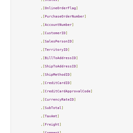
,[
OnlineOrderFlag
]
,[
PurchaseOrderNumber
]
,[
AccountNumber
]
,[
CustomerID
]
,[
SalesPersonID
]
,[
TerritoryID
]
,[
BillToAddressID
]
,[
ShipToAddressID
]
,[
ShipMethodID
]
,[
CreditCardID
]
,[
CreditCardApprovalCode
]
,[
CurrencyRateID
]
,[
SubTotal
]
,[
TaxAmt
]
,[
Freight
]
,[
Comment
]