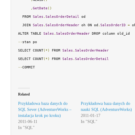
,
GetDate
()
  FROM 
Sales
.
SalesOrderDetail
 od
  JOIN 
Sales
.
SalesOrderHeader
 oh ON od
.
SalesOrderID
=
 o
ALTER TABLE 
Sales
.
SalesOrderHeader
 DROP column old_id
--
stan po
SELECT COUNT
(*)
 FROM 
Sales
.
SalesOrderHeader
SELECT COUNT
(*)
 FROM 
Sales
.
SalesOrderDetail
--
COMMIT
Related
Przykładowa baza danych do
Przykładowa baza danych do
SQL Sever (AdventureWorks –
nauki SQL (AdventureWorks)
instalacja krok po kroku)
2011-01-17
2011-06-11
In "SQL"
In "SQL"