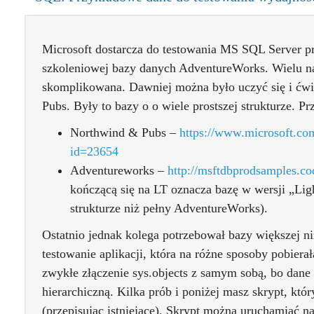
Microsoft dostarcza do testowania MS SQL Server p
szkoleniowej bazy danych AdventureWorks. Wielu na 
skomplikowana. Dawniej można było uczyć się i ćwi
Pubs. Były to bazy o o wiele prostszej strukturze. 
Northwind & Pubs –
https://www.microsoft.co
id=23654
Adventureworks –
http://msftdbprodsamples.c
kończącą się na LT oznacza bazę w wersji „Ligh
strukturze niż pełny AdventureWorks).
Ostatnio jednak kolega potrzebował bazy większej n
testowanie aplikacji, która na różne sposoby pobiera
zwykłe złączenie sys.objects z samym sobą, bo dane 
hierarchiczną. Kilka prób i poniżej masz skrypt, kt
(przepisując istniejące). Skrypt można uruchamiać n