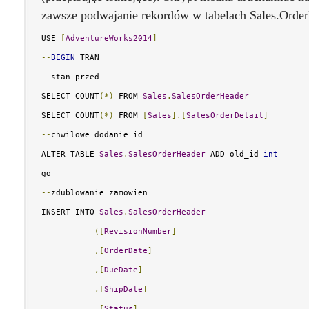
zawsze podwajanie rekordów w tabelach Sales.OrderH
USE 
[
AdventureWorks2014
]
--
BEGIN
 TRAN
--
stan przed
SELECT COUNT
(*)
 FROM 
Sales
.
SalesOrderHeader
SELECT COUNT
(*)
 FROM 
[
Sales
].[
SalesOrderDetail
]
--
chwilowe dodanie id
ALTER TABLE 
Sales
.
SalesOrderHeader
 ADD old_id 
int
go
--
zdublowanie zamowien
INSERT INTO 
Sales
.
SalesOrderHeader
([
RevisionNumber
]
,[
OrderDate
]
,[
DueDate
]
,[
ShipDate
]
,[
Status
]