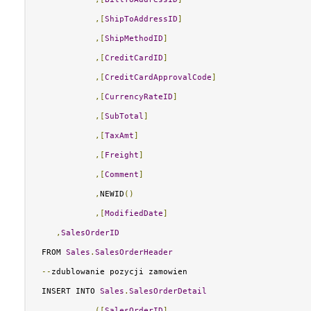
,[
ShipToAddressID
]
,[
ShipMethodID
]
,[
CreditCardID
]
,[
CreditCardApprovalCode
]
,[
CurrencyRateID
]
,[
SubTotal
]
,[
TaxAmt
]
,[
Freight
]
,[
Comment
]
,
NEWID
()
,[
ModifiedDate
]
,
SalesOrderID
FROM 
Sales
.
SalesOrderHeader
--
zdublowanie pozycji zamowien
INSERT INTO 
Sales
.
SalesOrderDetail
([
SalesOrderID
]