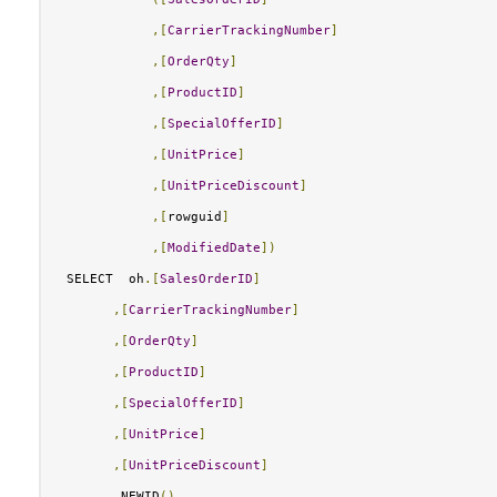
,[
CarrierTrackingNumber
]
,[
OrderQty
]
,[
ProductID
]
,[
SpecialOfferID
]
,[
UnitPrice
]
,[
UnitPriceDiscount
]
,[
rowguid
]
,[
ModifiedDate
])
SELECT  oh
.[
SalesOrderID
]
,[
CarrierTrackingNumber
]
,[
OrderQty
]
,[
ProductID
]
,[
SpecialOfferID
]
,[
UnitPrice
]
,[
UnitPriceDiscount
]
,
NEWID
()