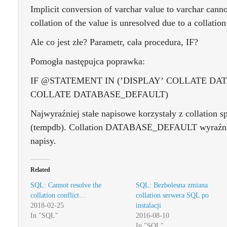
Implicit conversion of varchar value to varchar cann
collation of the value is unresolved due to a collation
Ale co jest złe? Parametr, cała procedura, IF?
Pomogła następujca poprawka:
IF @STATEMENT IN (’DISPLAY’ COLLATE DAT
COLLATE DATABASE_DEFAULT)
Najwyraźniej stałe napisowe korzystały z collation s
(tempdb). Collation DATABASE_DEFAULT wyraźnie
napisy.
Related
SQL: Cannot resolve the
SQL: Bezbolesna zmiana
collation conflict…
collation serwera SQL po
2018-02-25
instalacji
In "SQL"
2016-08-10
In "SQL"