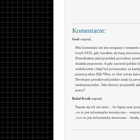
Komentarze:
Gość
napisał,
Mój komentarz nie jest związany z tematem
(czyli GUI), gdy bawiłem się bazą utworzon
Przerabiałem jakiś przykład procedury przet
działała poprawnie. A gdy zawierał polskie 
wielokrotnie i błąd był powtarzalny za każ
pomocą okna SQL*Plus, to obie wersje łańc
Developer potraktował polskie znaki (a pewni
niedopuszczalne. Taki dziwny przypadek jak
pracy?
Rafał Kraik
napisał,
Staram się ich nie mieć… bo lepiej znać przy
-co to jest informatyka teoretyczna – wszyscy
-a co to jest informatyka stosowana – działa,