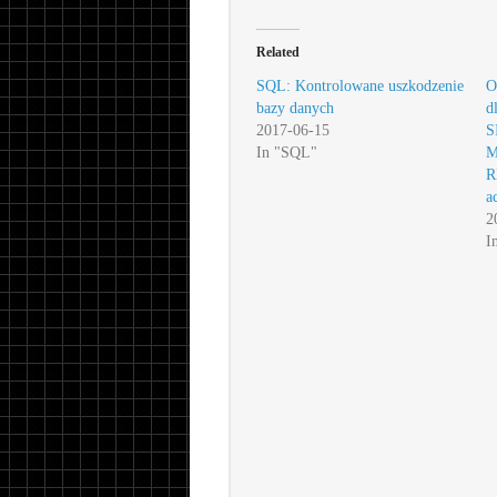
Related
SQL: Kontrolowane uszkodzenie
O
bazy danych
d
2017-06-15
S
In "SQL"
M
R
a
2
I