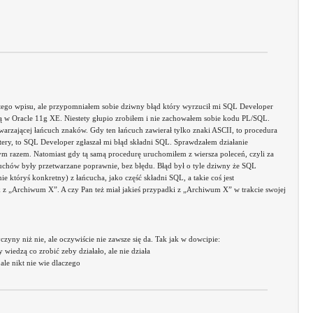
 tego wpisu, ale przypomniałem sobie dziwny błąd który wyrzucił mi SQL Developer
ą w Oracle 11g XE. Niestety głupio zrobiłem i nie zachowałem sobie kodu PL/SQL.
warzającej łańcuch znaków. Gdy ten łańcuch zawierał tylko znaki ASCII, to procedura
litery, to SQL Developer zgłaszał mi błąd składni SQL. Sprawdzałem działanie
dym razem. Natomiast gdy tą samą procedurę uruchomiłem z wiersza poleceń, czyli za
uchów były przetwarzane poprawnie, bez błędu. Błąd był o tyle dziwny że SQL
e któryś konkretny) z łańcucha, jako część składni SQL, a takie coś jest
 z „Archiwum X”. A czy Pan też miał jakieś przypadki z „Archiwum X” w trakcie swojej
czyny niż nie, ale oczywiście nie zawsze się da. Tak jak w dowcipie:
 wiedzą co zrobić zeby działało, ale nie działa
 ale nikt nie wie dlaczego