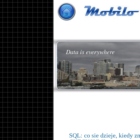
Data is everywhere
SQL: co sie dzieje, kiedy z