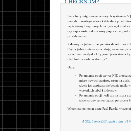
CHECKSUM?
Stare bazy migrowane ze starych systemow 
metoda z zeszlego wieku i aktualnie powinn
zapis strony bazy danych na dysk wykonal si
czy zapis zostal zakonczony poprawnie, podc
przeklamania.
Zalozmy ze jedna z baz przetrwala od roku 
Czy ta jedna zmiana spowoduje, ze serwer prze
spowrotem na dysk? Czy jezeli jakas strona 
blad bedzie nadal widoczny?
Otoz:
Po zmianie opcji serwer NIE przeczyta
miare nowych zapisow stron na dysk. Je
tabela jest zapisana nie bedzie mail
wszystkich tabel i indeksow.
Po zmianie opcji, jesli strona miala
takiej strony serwer zglosi po prostu b
Wiecej na ten temat pisze Paul Randal w swojej 
A SQL Server DBA myth a day: (17