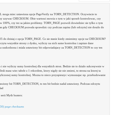
SQL moga miec ustawiona opcje PageVerify na TORN_DETECTION. Oczywiscie to
ismy uzywac CHECKSUM. Obie wartosci mowia o tym w jaki sposob kontrolowac, czy
e w 100%, czy tez sa jakies problemy. TORN_PAGE pozwoli dowiedziec sie tylko o tym
zas gdy CHECKSUM pozwala sprawdzic czy podczas zapisu (lub odczytu) nie doszlo do
2005 do dzisiaj z opcja TORN_PAGE. Co sie stanie kiedy zmienimy opcje na CHECKSUM?
czyta wszystkie strony z dysku, wyliczy na nich sume kontrolna i zapisze dane
byla uszkodzona i miala ustawiony bit odpowiadajacy za TORN_DETECTION to czy ten
 i nie wyliczy sumy kontrolnej dla wszystkich stron. Bedzie sie to dzialo sukcesywnie w
sli masz wiec tabele z 1 rekordem, ktory nigdy sie nie zmieni, to strona na ktorej ta
a wyliczonej sumy kontrolnej. Mozna to nieco przyspieszyc wymuszajac np. przebudowanie
 ustawiony bit TORN_DETECTION, to ten bit bedzie nadal ustawiony. Podczas odczytu
lad
serii Myth busters:
/30) page checksums