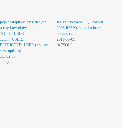
pcje dostępu do bazy danych
Jak zainstalować SQL Server
la użytkowników
2008 R2? Krok po kroku z
INGLE_USER,
obrazkami
ULTI_USER,
2011-06-09
ESTRICTED_USER (db user
In "SQL"
ccess options)
011-02-13
n "SQL"