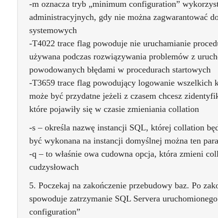
-m oznacza tryb „minimum configuration” wykorzys
administracyjnych, gdy nie można zagwarantować do
systemowych
-T4022 trace flag powoduje nie uruchamianie proced
używana podczas rozwiązywania problemów z uruc
powodowanych błędami w procedurach startowych
-T3659 trace flag powodujący logowanie wszelkich 
może być przydatne jeżeli z czasem chcesz zidentyf
które pojawiły się w czasie zmieniania collation
-s – określa nazwę instancji SQL, której collation bę
być wykonana na instancji domyślnej można ten par
-q – to właśnie owa cudowna opcja, która zmieni co
cudzysłowach
5. Poczekaj na zakończenie przebudowy baz. Po za
spowoduje zatrzymanie SQL Servera uruchomionego 
configuration”