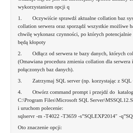
wykorzystaniem opcji q
1. Oczywiście sprawdź aktualne collation baz sy
collation serwera oraz sporządź wszystkie możliwe b
chwilę wykonasz czynności, po których potencjalnie 
będą kłopoty
2. Odłącz od serwera te bazy danych, których coll
(Omawiana procedura zmienia collation dla serwera i
połączonych baz danych).
3. Zatrzymaj SQL server (np. korzystając z SQL 
4. Otwórz command prompt i przejdź do katalogu
C:\Program Files\Microsoft SQL Server\MSSQL
i uruchom polecenie:
sqlservr -m -T4022 -T3659 -s”SQLEXP2014″ -q”S
Oto znaczenie opcji: