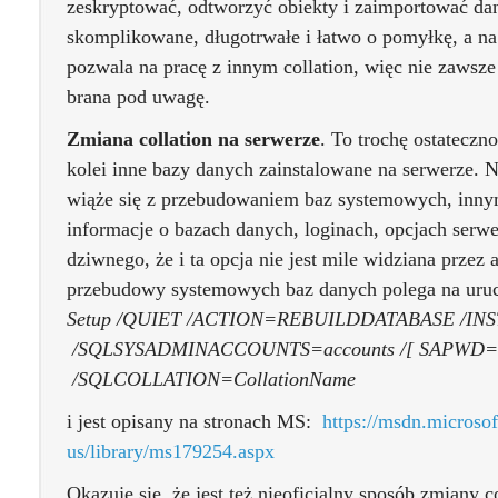
zeskryptować, odtworzyć obiekty i zaimportować da
skomplikowane, długotrwałe i łatwo o pomyłkę, a na
pozwala na pracę z innym collation, więc nie zawsz
brana pod uwagę.
Zmiana collation na serwerze
. To trochę ostateczn
kolei inne bazy danych zainstalowane na serwerze. N
wiąże się z przebudowaniem baz systemowych, innym
informacje o bazach danych, loginach, opcjach serwe
dziwnego, że i ta opcja nie jest mile widziana przez 
przebudowy systemowych baz danych polega na uru
Setup /QUIET /ACTION=REBUILDDATABASE /IN
/SQLSYSADMINACCOUNTS=accounts /[ SAPWD= S
/SQLCOLLATION=CollationName
i jest opisany na stronach MS:
https://msdn.microso
us/library/ms179254.aspx
Okazuje się, że jest też nieoficjalny sposób zmiany c