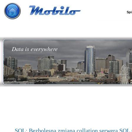
Spi
Data is everywhere
SQL: Bezbolesna zmiana collation serwera SQL p