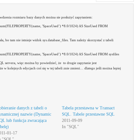
dzenia rozmiaru bazy danych można sie posłużyć zapytaniem:
 sum(FILEPROPERTY(name, 'SpaceUsed’) *8.0/1024) AS SizeUsed FROM
a, bo tam nie istnieje widok sys.database_files. Tam należy skorzystać z tabeli
sum(FILEPROPERTY(name, 'SpaceUsed’) *8.0/1024) AS SizeUsed FROM sysfiles
SQL servera, więc można by powiedzieć, że to drugie zapytanie jest
że w kolejnych edycjach coś się w tej tabeli znie zmieni… dlatego jeśli można lepiej
obieranie danych z tabeli o
Tabela przestawna w Transact
ynamicznej nazwie (Dynamic
SQL. Tabele przestawne SQL
QL lub funkcja zwracająca
2011-09-09
abelę)
In "SQL"
011-01-17
n "SQL"