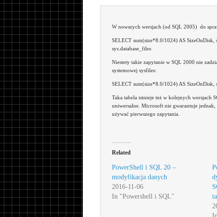
W nowszych wersjach (od SQL 2005) do spraw
SELECT sum(size*8.0/1024) AS SizeOnDisk,
sys.database_files
Niestety takie zapytanie w SQL 2000 nie zadział
systemowej sysfiles:
SELECT sum(size*8.0/1024) AS SizeOnDisk, 
Taka tabela istnieje też w kolejnych wersjach 
uniwersalne. Microsoft nie gwarantuje jednak, 
używać pierwszego zapytania.
Related
PowerShell i SQL 20 –
P
modyfikacja danych
d
2016-11-06
S
In "Powershell i SQL"
t
2
I