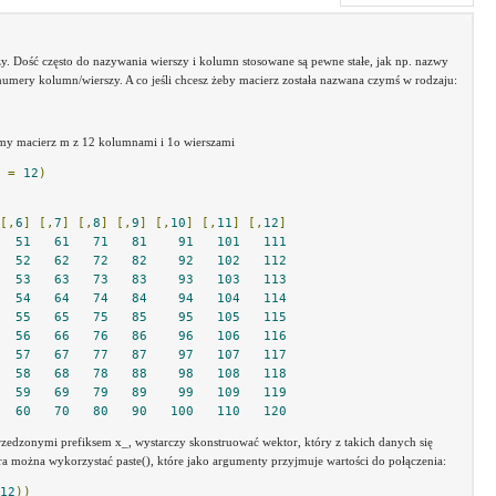
. Dość często do nazywania wierszy i kolumn stosowane są pewne stałe, jak np. nazwy
numery kolumn/wierszy. A co jeśli chcesz żeby macierz została nazwana czymś w rodzaju:
ymy macierz m z 12 kolumnami i 1o wierszami
 
=
12
)
[,
6
]
[,
7
]
[,
8
]
[,
9
]
[,
10
]
[,
11
]
[,
12
]
51
61
71
81
91
101
111
52
62
72
82
92
102
112
53
63
73
83
93
103
113
54
64
74
84
94
104
114
55
65
75
85
95
105
115
56
66
76
86
96
106
116
57
67
77
87
97
107
117
58
68
78
88
98
108
118
59
69
79
89
99
109
119
60
70
80
90
100
110
120
dzonymi prefiksem x_, wystarczy skonstruować wektor, który z takich danych się
a można wykorzystać paste(), które jako argumenty przyjmuje wartości do połączenia:
12
))