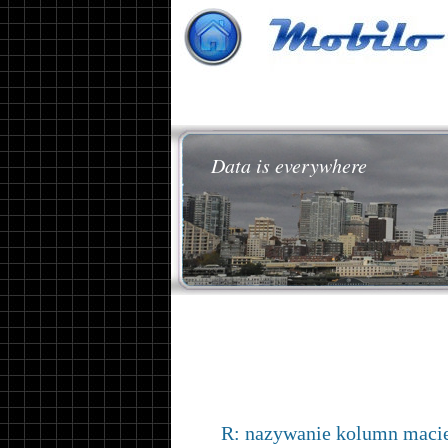
Data is everywhere
R: nazywanie kolumn macie