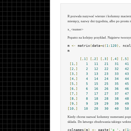
R pozwala nazywać wiersze i kolumny macierzy
miesięcy, nazwy dni tygodnia, albo po prostu 
x_<numer>
Popatrz na kolejny przykład. Najpierw tworz
m 
<-
 matrix
(
data
=
c
(
1
:
120
),
 ncol
m
[,
1
]
[,
2
]
[,
3
]
[,
4
]
[,
5
]
[
1
,]
1
11
21
31
41
[
2
,]
2
12
22
32
42
[
3
,]
3
13
23
33
43
[
4
,]
4
14
24
34
44
[
5
,]
5
15
25
35
45
[
6
,]
6
16
26
36
46
[
7
,]
7
17
27
37
47
[
8
,]
8
18
28
38
48
[
9
,]
9
19
29
39
49
[
10
,]
10
20
30
40
50
Kiedy chcesz nazwać kolumny numerami poprze
składa. Do łatwego zbudowania takiego wektor
colnames
(
m
)
<-
 paste
(
'x_'
,
 c
(
1
: