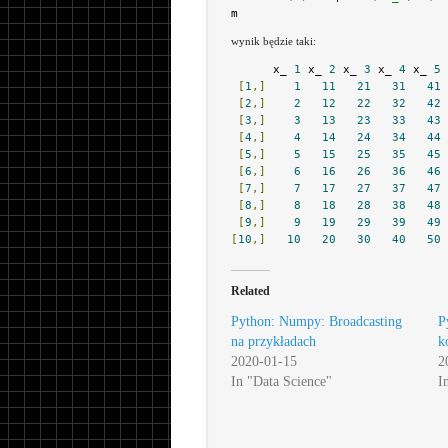
m
wynik będzie taki:
      x_ 
1
 x_ 
2
 x_ 
3
 x_ 
4
 x_ 
5
 
[
1
,]
1
11
21
31
41
[
2
,]
2
12
22
32
42
[
3
,]
3
13
23
33
43
[
4
,]
4
14
24
34
44
[
5
,]
5
15
25
35
45
[
6
,]
6
16
26
36
46
[
7
,]
7
17
27
37
47
[
8
,]
8
18
28
38
48
[
9
,]
9
19
29
39
49
[
10
,]
10
20
30
40
50
Related
Python: Numpy: Broadcasting
P
na przykładach
k
2020-01-15
2
In "Data Science"
I