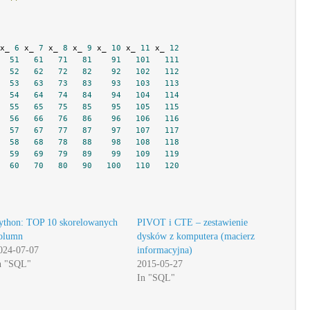
x_ 
6
 x_ 
7
 x_ 
8
 x_ 
9
 x_ 
10
 x_ 
11
 x_ 
12
51
61
71
81
91
101
111
52
62
72
82
92
102
112
53
63
73
83
93
103
113
54
64
74
84
94
104
114
55
65
75
85
95
105
115
56
66
76
86
96
106
116
57
67
77
87
97
107
117
58
68
78
88
98
108
118
59
69
79
89
99
109
119
60
70
80
90
100
110
120
ython: TOP 10 skorelowanych
PIVOT i CTE – zestawienie
olumn
dysków z komputera (macierz
024-07-07
informacyjna)
n "SQL"
2015-05-27
In "SQL"