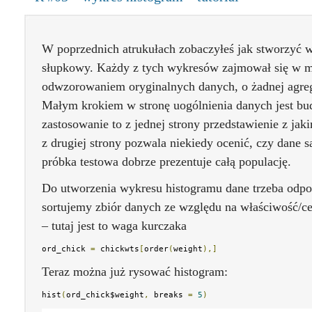
W poprzednich atrukułach zobaczyłeś jak stworzyć 
słupkowy. Każdy z tych wykresów zajmował się w m
odwzorowaniem oryginalnych danych, o żadnej agre
Małym krokiem w stronę uogólnienia danych jest bu
zastosowanie to z jednej strony przedstawienie z ja
z drugiej strony pozwala niekiedy ocenić, czy dane 
próbka testowa dobrze prezentuje całą populację.
Do utworzenia wykresu histogramu dane trzeba odp
sortujemy zbiór danych ze względu na właściwość/c
– tutaj jest to waga kurczaka
ord_chick 
=
 chickwts
[
order
(
weight
),]
Teraz można już rysować histogram:
hist
(
ord_chick$weight
,
 breaks 
=
5
)