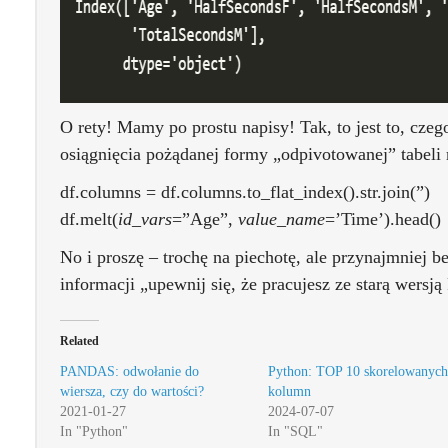
O rety! Mamy po prostu napisy! Tak, to jest to, czeg
osiągnięcia pożądanej formy „odpivotowanej” tabeli
df.columns = df.columns.to_flat_index().str.join(”)
df.melt(
id_vars
=”Age”,
value_name
=’Time’).head()
No i proszę – trochę na piechotę, ale przynajmniej b
informacji „upewnij się, że pracujesz ze starą wersją
Related
PANDAS: odwołanie do
Python: TOP 10 skorelowanych
wiersza, czy do wartości?
kolumn
2021-01-27
2024-07-07
In "Python"
In "SQL"