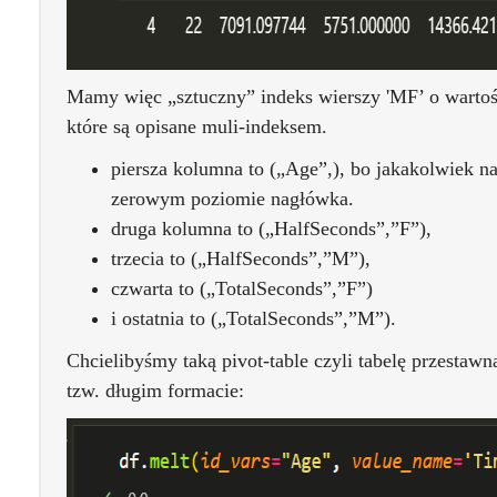
Mamy więc „sztuczny” indeks wierszy 'MF’ o wartoś
które są opisane muli-indeksem.
piersza kolumna to („Age”,), bo jakakolwiek n
zerowym poziomie nagłówka.
druga kolumna to („HalfSeconds”,”F”),
trzecia to („HalfSeconds”,”M”),
czwarta to („TotalSeconds”,”F”)
i ostatnia to („TotalSeconds”,”M”).
Chcielibyśmy taką pivot-table czyli tabelę przestaw
tzw. długim formacie: