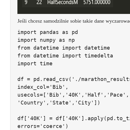
Jeśli chcesz samodzilnie sobie takie dane wyczarowa
import
pandas
as
pd
import
numpy
as
np
from
datetime
import
datetime
from
datetime
import
timedelta
import
time
df
=
pd
.
read_csv
(
'./marathon_result
index_col
=
'Bib'
,
usecols
=[
'Bib'
,
'40K'
,
'Half'
,
'Pace'
,
'Country'
,
'State'
,
'City'
])
df
[
'40K'
]
=
df
[
'40K'
].
apply
(
pd
.
to_t
errors
=
'coerce'
)