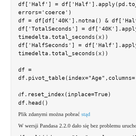
df
[
'Half'
]
=
df
[
'Half'
].
apply
(
pd
.
to
errors
=
'coerce'
)
df
=
df
[
df
[
'40K'
].
notna
()
&
df
[
'Hal
df
[
'TotalSeconds'
]
=
df
[
'40K'
].
appl
timedelta
.
total_seconds
(
x
))
df
[
'HalfSeconds'
]
=
df
[
'Half'
].
appl
timedelta
.
total_seconds
(
x
))
df
=
df
.
pivot_table
(
index
=
"Age"
,
columns
=
f
.
reset_index
(
inplace
=
True
)
d
df
.
head
()
Plik zdanymi można pobrać
stąd
W wersji Pandasa 2.2.0 dało się bez problemu uruch