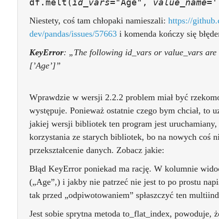
df
.
melt
(
id_vars
=
"Age"
,
value_name
=
'
Niestety, coś tam chłopaki namieszali:
https://github
dev/pandas/issues/57663
i komenda kończy się błęd
KeyError
: „The following id_vars or value_vars are
[’Age’]”
Wprawdzie w wersji 2.2.2 problem miał być rzekomo 
występuje. Ponieważ ostatnie czego bym chciał, to u
jakiej wersji bibliotek ten program jest uruchamiany
korzystania ze starych bibliotek, bo na nowych coś ni
przekształcenie danych. Zobacz jakie:
Błąd KeyError poniekad ma rację. W kolumnie widoc
(„Age”,) i jakby nie patrzeć nie jest to po prostu n
tak przed „odpiwotowaniem” spłaszczyć ten multiinde
Jest sobie sprytna metoda to_flat_index, powoduje, ż