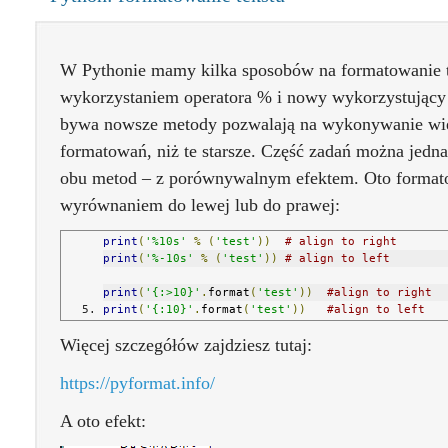
W Pythonie mamy kilka sposobów na formatowanie t
wykorzystaniem operatora % i nowy wykorzystujący 
bywa nowsze metody pozwalają na wykonywanie więk
formatowań, niż te starsze. Część zadań można jedn
obu metod – z porównywalnym efektem. Oto formato
wyrównaniem do lewej lub do prawej:
print
(
'%10s'
%
(
'test'
))
# align to right
print
(
'%-10s'
%
(
'test'
))
# align to left
print
(
'{:>10}'
.
format
(
'test'
))
#align to right
print
(
'{:10}'
.
format
(
'test'
))
#align to left
Więcej szczegółów zajdziesz tutaj:
https://pyformat.info/
A oto efekt: