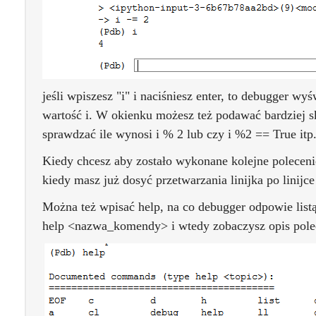
jeśli wpiszesz "i" i naciśniesz enter, to debugger wy
wartość i. W okienku możesz też podawać bardziej 
sprawdzać ile wynosi i % 2 lub czy i %2 == True itp
Kiedy chcesz aby zostało wykonane kolejne polecenie
kiedy masz już dosyć przetwarzania linijka po linijce 
Można też wpisać help, na co debugger odpowie list
help <nazwa_komendy> i wtedy zobaczysz opis pole