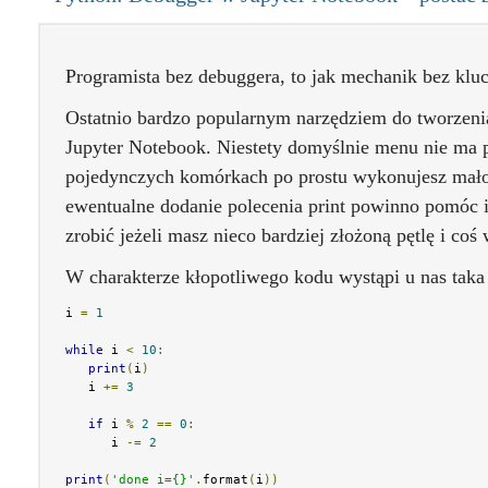
Programista bez debuggera, to jak mechanik bez klu
Ostatnio bardzo popularnym narzędziem do tworzeni
Jupyter Notebook. Niestety domyślnie menu nie ma 
pojedynczych komórkach po prostu wykonujesz mało
ewentualne dodanie polecenia print powinno pomóc 
zrobić jeżeli masz nieco bardziej złożoną pętlę i coś 
W charakterze kłopotliwego kodu wystąpi u nas taka 
i 
=
1
while
 i 
<
10
:
print
(
i
)
   i 
+=
3
if
 i 
%
2
==
0
:
      i 
-=
2
print
(
'done i={}'
.
format
(
i
))