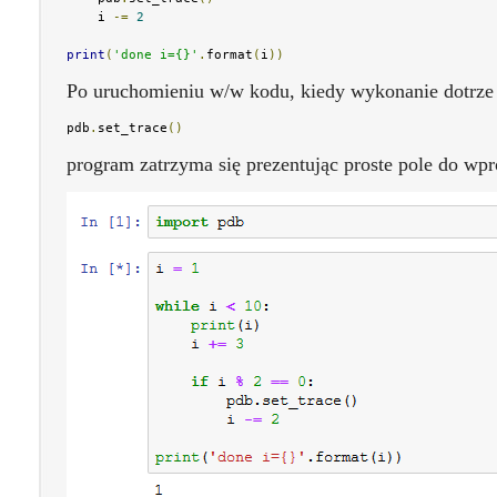
    i 
-=
2
print
(
'done i={}'
.
format
(
i
))
Po uruchomieniu w/w kodu, kiedy wykonanie dotrze d
pdb
.
set_trace
()
program zatrzyma się prezentując proste pole do wpr