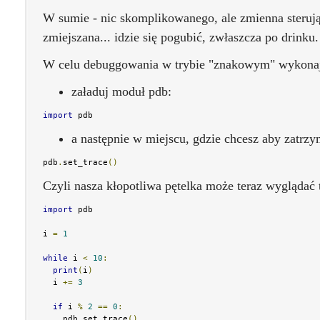
W sumie - nic skomplikowanego, ale zmienna sterując
zmiejszana... idzie się pogubić, zwłaszcza po drinku.
W celu debuggowania w trybie "znakowym" wykonaj 
załaduj moduł pdb:
import
 pdb
a następnie w miejscu, gdzie chcesz aby zatrzym
pdb
.
set_trace
()
Czyli nasza kłopotliwa pętelka może teraz wyglądać 
import
 pdb

i 
=
1
while
 i 
<
10
:
print
(
i
)
  i 
+=
3
if
 i 
%
2
==
0
:
    pdb
.
set_trace
()