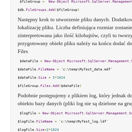
 $fileGroup 
=
New
-
Object
Microsoft
.
SqlServer
.
Managemen
$db
.
FileGroups
.
Add
(
$fileGroup
)
Następny krok to utworzenie pliku danych. Dodatko
lokalizację pliku. Liczba definiująca rozmiar zostan
zinterpretowana jako ilość kilobajtów, czyli tu two
przygotowany obiekt pliku należy na końcu dodać do
Files
 $dataFile 
=
New
-
Object
Microsoft
.
SqlServer
.
Management
.
$dataFile
.
FileName
=
‘
c
:
\temp\MyTest_data
.
mdf
’
$dataFile
.
Size
=
5
*
1024
$fileGroup
.
Files
.
Add
(
$dataFile
)
Podobnie postępujemy z plikiem log, który jednak do
obiektu bazy danych (pliki log nie są dzielone na gr
 $logFile 
=
New
-
Object
Microsoft
.
SqlServer
.
Management
.
S
$logFile
.
FileName
=
‘
c
:
\temp\MyTest_log
.
ldf
’
$logFile
.
Size
=
2
*
1024