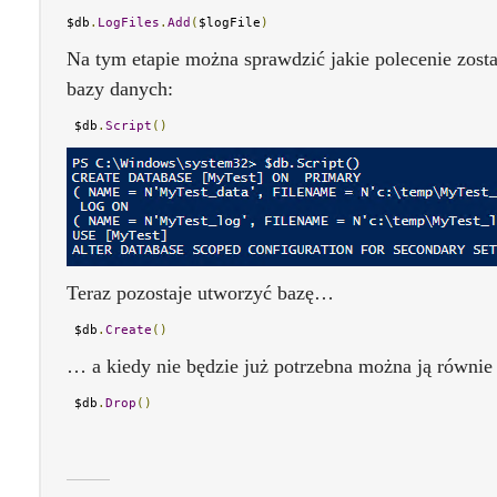
$db
.
LogFiles
.
Add
(
$logFile
)
Na tym etapie można sprawdzić jakie polecenie zost
bazy danych:
 $db
.
Script
()
Teraz pozostaje utworzyć bazę…
 $db
.
Create
()
… a kiedy nie będzie już potrzebna można ją równie 
 $db
.
Drop
()