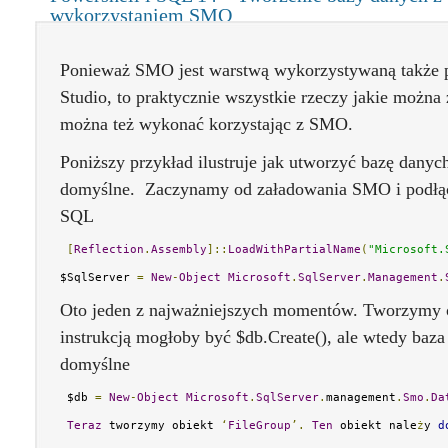
wykorzystaniem SMO
Ponieważ SMO jest warstwą wykorzystywaną także
Studio, to praktycznie wszystkie rzeczy jakie można
można też wykonać korzystając z SMO.
Poniższy przykład ilustruje jak utworzyć bazę danych
domyślne. Zaczynamy od załadowania SMO i podłącze
SQL
[
Reflection
.
Assembly
]::
LoadWithPartialName
(
"Microsoft.
$SqlServer 
=
New
-
Object
Microsoft
.
SqlServer
.
Management
.
Oto jeden z najważniejszych momentów. Tworzymy o
instrukcją mogłoby być $db.Create(), ale wtedy baza
domyślne
 $db 
=
New
-
Object
Microsoft
.
SqlServer
.
management
.
Smo
.
Da
Teraz
 tworzymy obiekt 
‘
FileGroup
’.
Ten
 obiekt nale
ż
y 
d