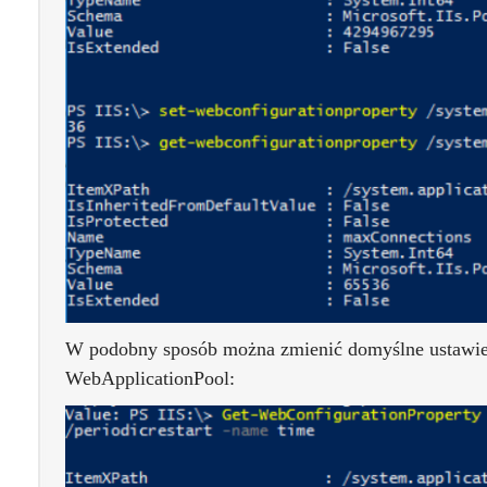
W podobny sposób można zmienić domyślne ustawie
WebApplicationPool: