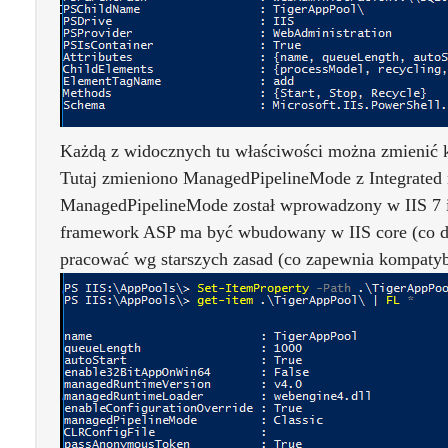
Każdą z widocznych tu właściwości można zmienić ko
Tutaj zmieniono ManagedPipelineMode z Integrated 
ManagedPipelineMode został wprowadzony w IIS 7 i
framework ASP ma być wbudowany w IIS core (co da
pracować wg starszych zasad (co zapewnia kompatybi