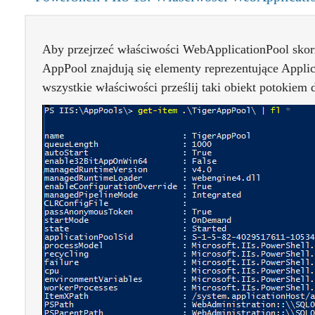
Aby przejrzeć właściwości WebApplicationPool skorz
AppPool znajdują się elementy reprezentujące Appli
wszystkie właściwości prześlij taki obiekt potokiem d