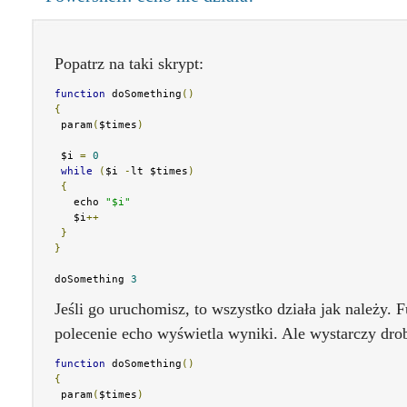
Popatrz na taki skrypt:
function
 doSomething
()
{
 param
(
$times
)
 $i 
=
0
while
(
$i 
-
lt $times
)
{
   echo 
"$i"
   $i
++
}
}
doSomething 
3
Jeśli go uruchomisz, to wszystko działa jak należy.
polecenie echo wyświetla wyniki. Ale wystarczy dro
function
 doSomething
()
{
 param
(
$times
)