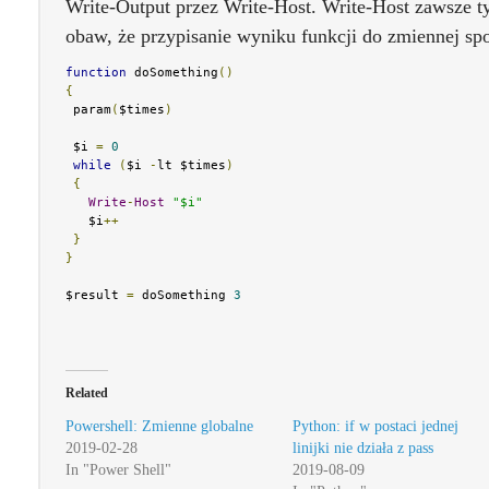
Write-Output przez Write-Host. Write-Host zawsze t
obaw, że przypisanie wyniku funkcji do zmiennej spo
function
 doSomething
()
{
 param
(
$times
)
 $i 
=
0
while
(
$i 
-
lt $times
)
{
Write
-
Host
"$i"
   $i
++
}
}
$result 
=
 doSomething 
3
Related
Powershell: Zmienne globalne
Python: if w postaci jednej
2019-02-28
linijki nie działa z pass
In "Power Shell"
2019-08-09