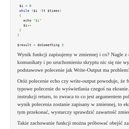
 $i 
=
0
while
(
$i 
-
lt $times
)
{
   echo 
"$i"
   $i
++
}
}
$result 
=
 doSomething 
3
Wynik funkcji zapisujemy w zmiennej i co? Nagle z 
komunikaty i po uruchomieniu skryptu nic się nie wy
podstawowe polecenie jak Write-Output ma problem
Otóż polecenie echo czy write-output powoduje, że fu
typowe polecenie do wyświetlania czegoś na ekranie
instrukcji return, to zwraca to co jest argumentem po
wynik polecenia zostanie zapisany w zmiennej, to ekr
tym przekonać, wystarczy sprawdzić zawartość zmien
Takie zachowanie funkcji można próbować obejść za