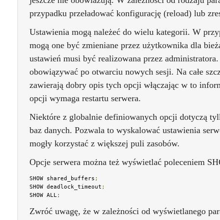
jeszcze nie obowiazują. W zależności od rodzaju pa
przypadku przeładować konfigurację (reload) lub zres
Ustawienia mogą należeć do wielu kategorii. W prz
mogą one być zmieniane przez użytkownika dla bieżą
ustawień musi być realizowana przez administratora
obowiązywać po otwarciu nowych sesji. Na całe szczę
zawierają dobry opis tych opcji włączając w to info
opcji wymaga restartu serwera.
Niektóre z globalnie definiowanych opcji dotyczą 
baz danych. Pozwala to wyskalować ustawienia serw
mogły korzystać z większej puli zasobów.
Opcje serwera można też wyświetlać poleceniem S
SHOW shared_buffers
;
SHOW deadlock_timeout
;
SHOW ALL
;
Zwróć uwagę, że w zależności od wyświetlanego par