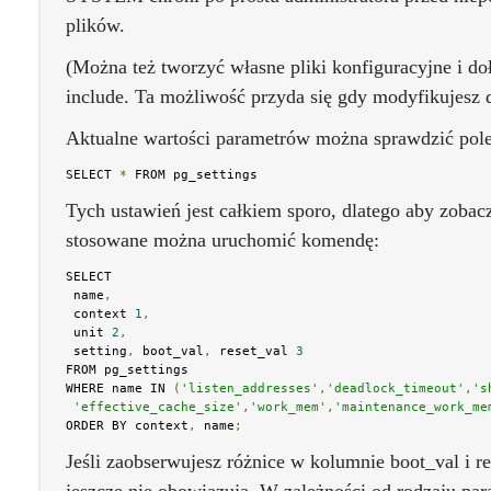
plików.
(Można też tworzyć własne pliki konfiguracyjne i doł
include. Ta możliwość przyda się gdy modyfikujesz 
Aktualne wartości parametrów można sprawdzić pol
SELECT 
*
 FROM pg_settings
Tych ustawień jest całkiem sporo, dlatego aby zobacz
stosowane można uruchomić komendę:
SELECT

 name
,
 context 
1
,
 unit 
2
,
 setting
,
 boot_val
,
 reset_val 
3
FROM pg_settings

WHERE name IN 
(
'listen_addresses'
,
'deadlock_timeout'
,
's
'effective_cache_size'
,
'work_mem'
,
'maintenance_work_me
ORDER BY context
,
 name
;
Jeśli zaobserwujesz różnice w kolumnie boot_val i re