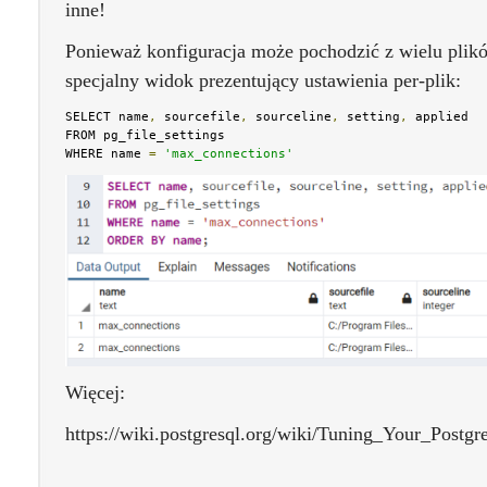
inne!
Ponieważ konfiguracja może pochodzić z wielu plik
specjalny widok prezentujący ustawienia per-plik:
SELECT name
,
 sourcefile
,
 sourceline
,
 setting
,
 applied

FROM pg_file_settings

WHERE name 
=
'max_connections'
Więcej:
https://wiki.postgresql.org/wiki/Tuning_Your_Postg