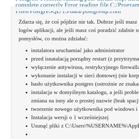
complete correctly Error reading file C:/Progra
Files/PostgreSQL/13/data/postgresql.conf”
Zdarza się, że coś pójdzie nie tak. Dobrze jeśli mas
logów aplikacji, ale jeśli masz coś poradzić zdalnie
pomysłów, co można zdziałać:
instalatora uruchamiać jako administrator
przed isnatalacją porządny restart (z przytrzym
wyłączenie antywirusa, restrykcyjnego firewall
wykonanie instalacji w sieci domowej (nie korp
hasło użytkownika postgres (ostrożnie ze znak
instalacja w domyślnym katalogu, a jeśli prob
zmiana na inny ale o prostej nazwie (brak spacji,
tworzenie nowego użytkownika pod windows i i
Instalacja wersji o 1 wcześniejszej
Usunąć pliki z C:\Users\%USERNAME%\AppD