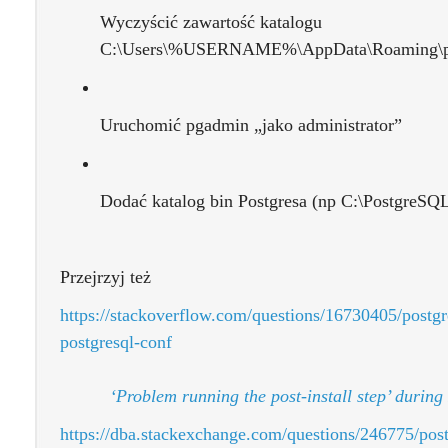
Wyczyścić zawartość katalogu
C:\Users\%USERNAME%\AppData\Roaming\
Uruchomić pgadmin „jako administrator”
Dodać katalog bin Postgresa (np C:\PostgreSQ
Przejrzyj też
https://stackoverflow.com/questions/16730405/postgres
postgresql-conf
‘Problem running the post-install step’ during
https://dba.stackexchange.com/questions/246775/post