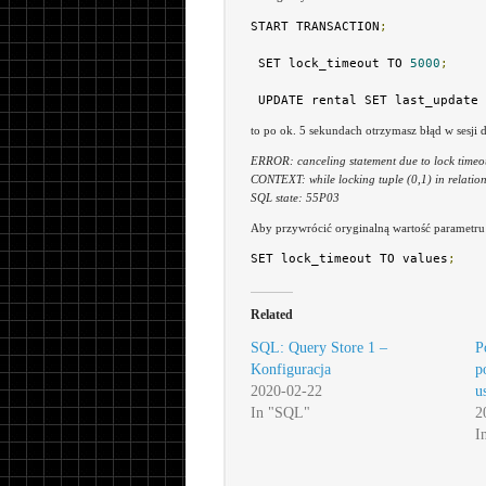
START TRANSACTION
;
 SET lock_timeout TO 
5000
;
 UPDATE rental SET last_update 
to po ok. 5 sekundach otrzymasz błąd w sesji d
ERROR: canceling statement due to lock timeo
CONTEXT: while locking tuple (0,1) in relation
SQL state: 55P03
Aby przywrócić oryginalną wartość parametru
SET lock_timeout TO values
;
Related
SQL: Query Store 1 –
P
Konfiguracja
p
2020-02-22
u
In "SQL"
2
I