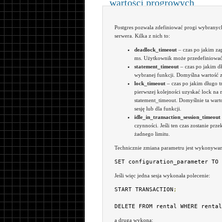
wartości progrowych
Postgres pozwala zdefiniować progi wybranyc
serwera. Kilka z nich to:
deadlock_timeout
– czas po jakim za
ms. Użytkownik może przedefiniować
statement_timeout
– czas po jakim dł
wybranej funkcji. Domyślna wartość ze
lock_timeout
– czas po jakim długo t
pierwszej kolejności uzyskać lock na
statement_timeout. Domyślnie ta warto
sesję lub dla funkcji.
idle_in_transaction_session_timeout
czynności. Jeśli ten czas zostanie prz
żadnego limitu.
Technicznie zmiana parametru jest wykonywa
SET configuration_parameter TO 
Jeśli więc jedna sesja wykonała polecenie:
START TRANSACTION
;
DELETE FROM rental WHERE rental
a druga wykona: