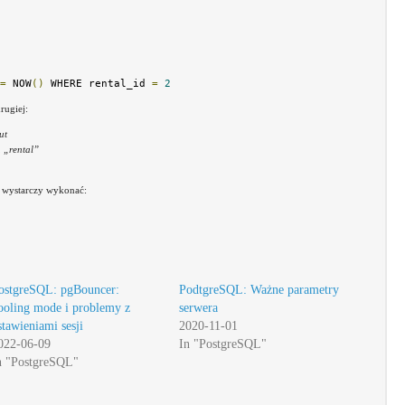
=
 NOW
()
 WHERE rental_id 
=
2
rugiej:
ut
 „rental”
 wystarczy wykonać:
ostgreSQL: pgBouncer:
PodtgreSQL: Ważne parametry
ooling mode i problemy z
serwera
stawieniami sesji
2020-11-01
022-06-09
In "PostgreSQL"
n "PostgreSQL"