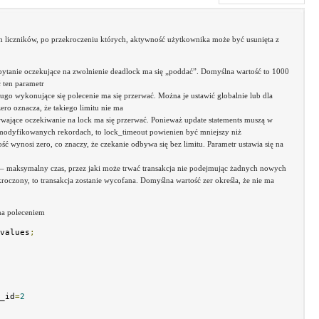
h liczników, po przekroczeniu których, aktywność użytkownika może być usunięta z
pytanie oczekujące na zwolnienie deadlock ma się „poddać”. Domyślna wartość to 1000
 ten parametr
ugo wykonujące się polecenie ma się przerwać. Można je ustawić globalnie lub dla
ro oznacza, że takiego limitu nie ma
rwające oczekiwanie na lock ma się przerwać. Ponieważ update statements muszą w
 modyfikowanych rekordach, to lock_timeout powienien być mniejszy niż
ść wynosi zero, co znaczy, że czekanie odbywa się bez limitu. Parametr ustawia się na
– maksymalny czas, przez jaki może trwać transakcja nie podejmując żadnych nowych
ekroczony, to transakcja zostanie wycofana. Domyślna wartość zer określa, że nie ma
na poleceniem
values
;
_id
=
2