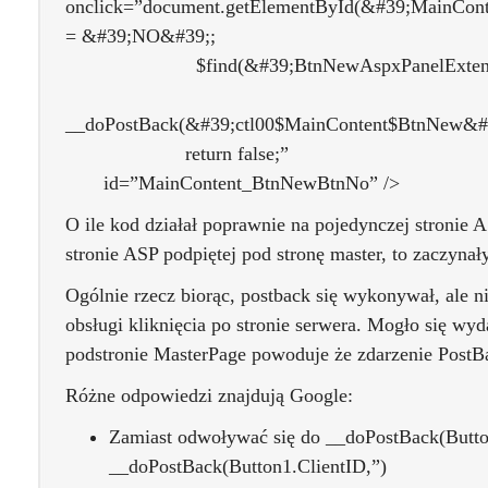
onclick=”document.getElementById(&#39;MainCont
= &#39;NO&#39;;
$find(&#39;BtnNewAspxPanelExtender&
__doPostBack(&#39;ctl00$MainContent$BtnNew&#
return false;”
id=”MainContent_BtnNewBtnNo” />
O ile kod działał poprawnie na pojedynczej stronie A
stronie ASP podpiętej pod stronę master, to zaczynał
Ogólnie rzecz biorąc, postback się wykonywał, ale ni
obsługi kliknięcia po stronie serwera. Mogło się wy
podstronie MasterPage powoduje że zdarzenie PostBa
Różne odpowiedzi znajdują Google:
Zamiast odwoływać się do __doPostBack(Butt
__doPostBack(Button1.ClientID,”)