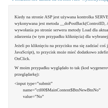
Kiedy na stronie ASP jest używana kontrolka SERVER
wykonywana jest metoda __doPostBack(ControlID, 
wywołania po stronie serwera metody Load dla aktual
zdarzenia (w tym przypadku kliknięcia) dla wybranej
Jeżeli po kliknięciu na przycisku ma się zadziać coś
JavaScript), to przycisk może mieć dodatkowo zdefi
OnClick.
W moim przypadku wyglądało to tak (kod wygenerow
przeglądarkę):
<input type=”submit”
name=”ctl00$MainContent$BtnNewBtnNo”
value=”No”