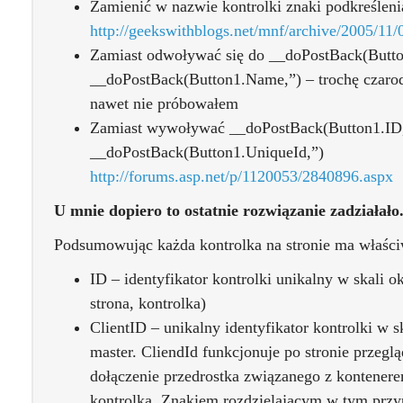
Zamienić w nazwie kontrolki znaki podkreśleni
http://geekswithblogs.net/mnf/archive/2005/11
Zamiast odwoływać się do __doPostBack(Butt
__doPostBack(Button1.Name,”) – trochę czarod
nawet nie próbowałem
Zamiast wywoływać __doPostBack(Button1.ID,
__doPostBack(Button1.UniqueId,”)
http://forums.asp.net/p/1120053/2840896.aspx
U mnie dopiero to ostatnie rozwiązanie zadziałało
Podsumowując każda kontrolka na stronie ma właści
ID – identyfikator kontrolki unikalny w skali 
strona, kontrolka)
ClientID – unikalny identyfikator kontrolki w sk
master. CliendId funkcjonuje po stronie przeglą
dołączenie przedrostka związanego z kontenere
kontrolka. Znakiem rozdzielającym w tym przyp