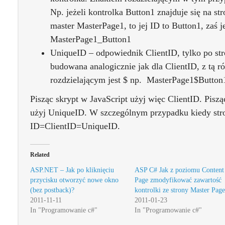
Np. jeżeli kontrolka Button1 znajduje się na st
master MasterPage1, to jej ID to Button1, zaś j
MasterPage1_Button1
UniqueID – odpowiednik ClientID, tylko po str
budowana analogicznie jak dla ClientID, z tą r
rozdzielającym jest $ np. MasterPage1$Button
Pisząc skrypt w JavaScript użyj więc ClientID. Piszą
użyj UniqueID. W szczególnym przypadku kiedy stron
ID=ClientID=UniqueID.
Related
ASP.NET – Jak po kliknięciu
ASP C# Jak z poziomu Content
przycisku otworzyć nowe okno
Page zmodyfikować zawartość
(bez postback)?
kontrolki ze strony Master Page
2011-11-11
2011-01-23
In "Programowanie c#"
In "Programowanie c#"