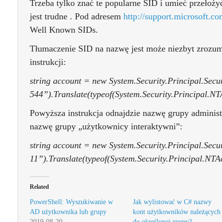
Trzeba tylko znać te popularne SID i umieć przełoży
jest trudne . Pod adresem
http://support.microsoft.c
Well Known SIDs.
Tłumaczenie SID na nazwę jest może niezbyt zrozumia
instrukcji:
string account = new System.Security.Principal.Secur
544”).Translate(typeof(System.Security.Principal.NT
Powyższa instrukcja odnajdzie nazwę grupy administr
nazwę grupy „użytkownicy interaktywni”:
string account = new System.Security.Principal.Secur
11”).Translate(typeof(System.Security.Principal.NTAc
Related
PowerShell: Wyszukiwanie w
Jak wylistować w C# nazwy
AD użytkownika lub grupy
kont użytkowników należących
2019-08-20
do określonej grupy?