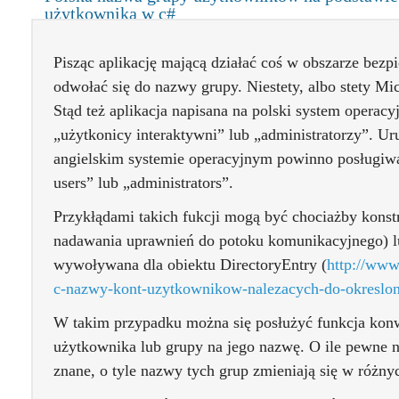
użytkownika w c#
Pisząc aplikację mającą działać coś w obszarze bezp
odwołać się do nazwy grupy. Niestety, albo stety Mi
Stąd też aplikacja napisana na polski system operac
„użytkonicy interaktywni” lub „administratorzy”. Uru
angielskim systemie operacyjnym powinno posługiwa
users” lub „administrators”.
Przykłądami takich fukcji mogą być chociażby konst
nadawania uprawnień do potoku komunikacyjnego) lu
wywoływana dla obiektu DirectoryEntry (
http://www
c-nazwy-kont-uzytkownikow-nalezacych-do-okreslon
W takim przypadku można się posłużyć funkcja kon
użytkownika lub grupy na jego nazwę. O ile pewne
znane, o tyle nazwy tych grup zmieniają się w różny