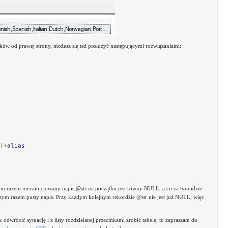
naków od prawej strony, możesz się też posłużyć następującymi rozwiązaniami:
)+
alias
m razem niezainicjowany napis @str na początku jest równy NULL, a co za tym idzie
zym razem pusty napis. Przy każdym kolejnym rekordzie @str nie jest już NULL, więc
ak odwrócić sytuację i z listy rozdzielanej przecinkami zrobić tabelę, to zapraszam do