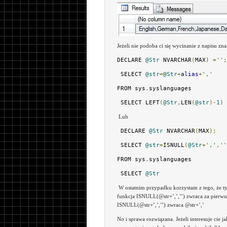
Jeżeli nie podoba ci się wycinanie z napisu z
DECLARE 
@Str
 NVARCHAR
(
MAX
)
=
''
;
 SELECT 
@str
=
@Str
+
alias
+
','
FROM sys
.
syslanguages
 SELECT LEFT
(
@Str
,
LEN
(
@str
)-
1
)
Lub
 DECLARE 
@Str
 NVARCHAR
(
MAX
);
 SELECT 
@str
=
ISNULL
(
@Str
+
','
,
''
FROM sys
.
syslanguages
 SELECT 
@Str
W ostatnim przypadku korzystam z tego, że ty
funkcja ISNULL(@str+’,’,’’) zwraca za pierws
ISNULL(@str+’,’,’’) zwraca @str+’,’
No i sprawa rozwiązana. Jeżeli interesuje cie j