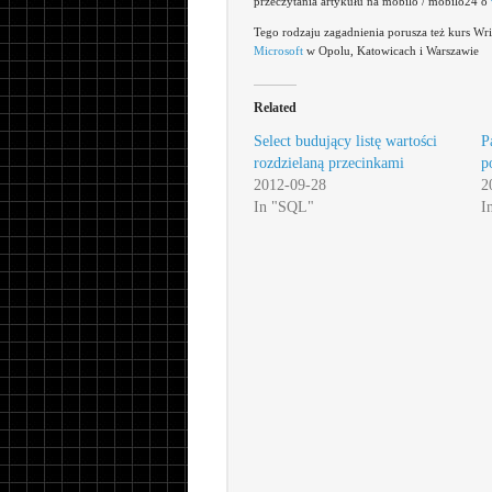
przeczytania artykułu na mobilo / mobilo24 o
Tego rodzaju zagadnienia porusza też kurs Wr
Microsoft
w Opolu, Katowicach i Warszawie
Related
Select budujący listę wartości
P
rozdzielaną przecinkami
p
2012-09-28
2
In "SQL"
I