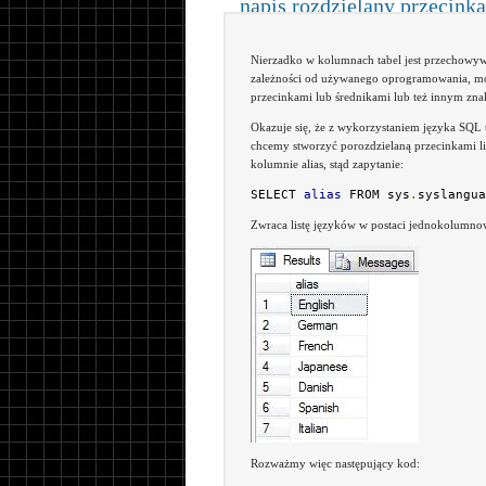
napis rozdzielany przecink
Nierzadko w kolumnach tabel jest przechowywan
zależności od używanego oprogramowania, może
przecinkami lub średnikami lub też innym znak
Okazuje się, że z wykorzystaniem języka SQL 
chcemy stworzyć porozdzielaną przecinkami lis
kolumnie alias, stąd zapytanie:
SELECT 
alias
 FROM sys
.
syslangua
Zwraca listę języków w postaci jednokolumnow
Rozważmy więc następujący kod: