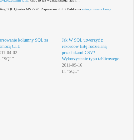
wykorzystaniu CTE
, choć to już wyższa szkoła jazdy…
iting SQL Queries MS 2778. Zapraszam do bit Polska na
autoryzowane kursy
arsowanie kolumny SQL za
Jak W SQL utworzyć z
omocą CTE
rekordów listę rodzielaną
011-04-02
przecinkami CSV?
n "SQL"
Wykorzystanie typu tablicowego
2011-09-16
In "SQL"