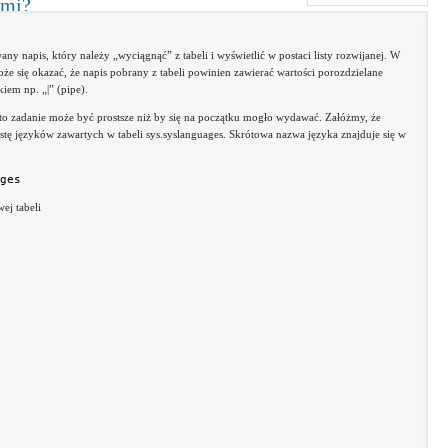
ami?
y napis, który należy „wyciągnąć” z tabeli i wyświetlić w postaci listy rozwijanej. W
 się okazać, że napis pobrany z tabeli powinien zawierać wartości porozdzielane
iem np. „|” (pipe).
to zadanie może być prostsze niż by się na początku mogło wydawać. Załóżmy, że
tę języków zawartych w tabeli sys.syslanguages. Skrótowa nazwa języka znajduje się w
ges
ej tabeli