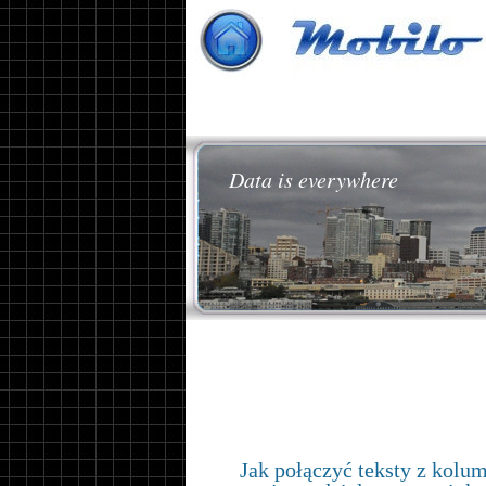
Data is everywhere
Jak połączyć teksty z kolu