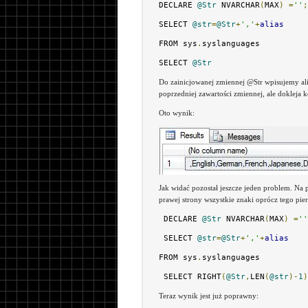
DECLARE 
@Str
 NVARCHAR
(
MAX
)
=
''
;
SELECT 
@str
=
@Str
+
','
+
alias
FROM sys
.
syslanguages
SELECT 
@Str
Do zainicjowanej zmiennej @Str wpisujemy ali
poprzedniej zawartości zmiennej, ale dokleja k
Oto wynik:
Jak widać pozostał jeszcze jeden problem. Na
prawej strony wszystkie znaki oprócz tego pie
 DECLARE 
@Str
 NVARCHAR
(
MAX
)
=
''
 SELECT 
@str
=
@Str
+
','
+
alias
FROM sys
.
syslanguages
 SELECT RIGHT
(
@Str
,
LEN
(
@str
)-
1
)
Teraz wynik jest już poprawny: